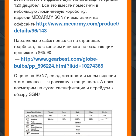
120 децибел. Все это вместе поместили в
небольшую люминяевую коробочку,
нарекли MECARMY SGN7 и выставили на
http://www.mecarmy.com/product/
оффсайте
details/96/143
Параллельно сабж появился на страницах
геарбеста, но с конским и ничего не означающим
ценником в $65.90
http://www.gearbest.com/globe-
—
bulbs/pp_596224.html?lkid=10274365
О цене на SGN7, ее адекватности и моем видении
этого нюанса — я расскажу в конце поста. А пока
посмотрим на сухие спецификации и перейдем к
обзору SGN7