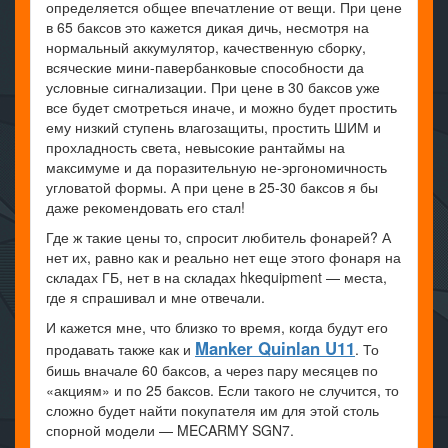
определяется общее впечатление от вещи. При цене
в 65 баксов это кажется дикая дичь, несмотря на
нормальный аккумулятор, качественную сборку,
всяческие мини-павербанковые способности да
условные сигнализации. При цене в 30 баксов уже
все будет смотреться иначе, и можно будет простить
ему низкий ступень влагозащиты, простить ШИМ и
прохладность света, невысокие рантаймы на
максимуме и да поразительную не-эргономичность
угловатой формы. А при цене в 25-30 баксов я бы
даже рекомендовать его стал!
Где ж такие цены то, спросит любитель фонарей? А
нет их, равно как и реально нет еще этого фонаря на
складах ГБ, нет в на складах hkequipment — места,
где я спрашивал и мне отвечали.
И кажется мне, что близко то время, когда будут его
Manker Quinlan U11
продавать также как и
. То
бишь вначале 60 баксов, а через пару месяцев по
«акциям» и по 25 баксов. Если такого не случится, то
сложно будет найти покупателя им для этой столь
спорной модели — MECARMY SGN7.