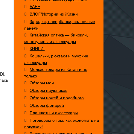
VAPE
ВЛОГ/Истории из Жизни
Зарядки, павербанки, солнечные
панели
Китайская оптика — бинокли,
монокуляры и аксессуары
КНИГИ!
Кошельки, рюкзаки и мужские
аксессуары
Мелкие товары из Китая и не
DI.
только
лась
Обзоры мои
Обзоры наушников
Обзоры ножей и подобного
Обзоры фонарей
Планшеты и аксессуары
Поговорим о том, как экономить на
покупках!
Распродажи, новинки, купоны и