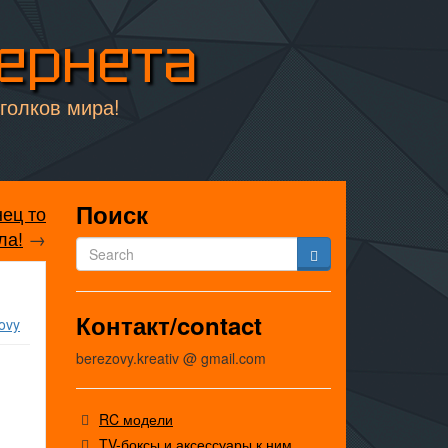
тернета
уголков мира!
Поиск
ец то
ла!
→
Контакт/contact
ovy
berezovy.kreativ @ gmail.com
RC модели
TV-боксы и аксессуары к ним