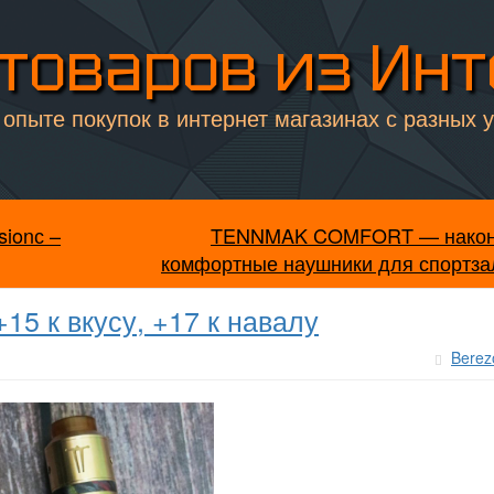
товаров из Ин
опыте покупок в интернет магазинах с разных 
sionс –
TENNMAK COMFORT — након
комфортные наушники для спортза
5 к вкусу, +17 к навалу
Berez