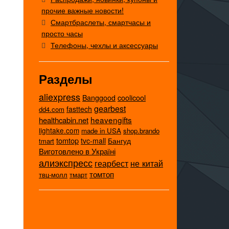
прочие важные новости!
Смартбраслеты, смартчасы и
просто часы
Телефоны, чехлы и аксессуары
Разделы
aliexpress
coolicool
Banggood
gearbest
fasttech
dd4.com
heavengifts
healthcabin.net
lightake.com
made in USA
shop.brando
tomtop
tvc-mall
Бангуд
tmart
Виготовлено в Україні
алиэкспресс
не китай
геарбест
томтоп
твц-молл
тмарт