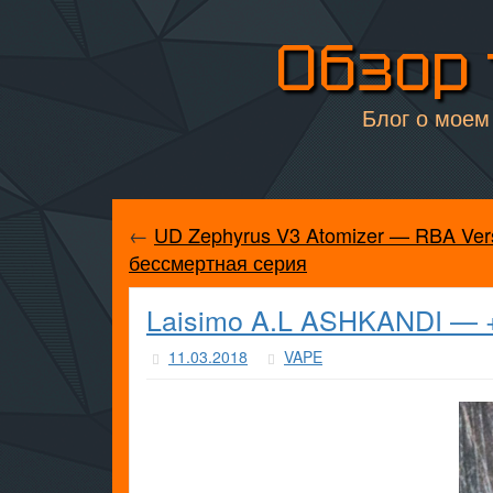
Обзор 
Блог о моем 
←
UD Zephyrus V3 Atomizer — RBA Ver
бессмертная серия
Laisimo A.L ASHKANDI — +1
11.03.2018
VAPE