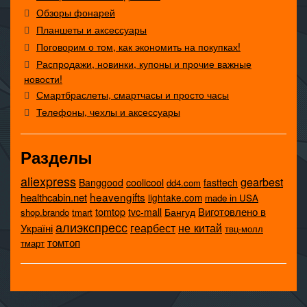
Обзоры фонарей
Планшеты и аксессуары
Поговорим о том, как экономить на покупках!
Распродажи, новинки, купоны и прочие важные
новости!
Смартбраслеты, смартчасы и просто часы
Телефоны, чехлы и аксессуары
Разделы
aliexpress
gearbest
coolicool
Banggood
fasttech
dd4.com
heavengifts
healthcabin.net
lightake.com
made in USA
tomtop
Виготовлено в
tvc-mall
Бангуд
shop.brando
tmart
алиэкспресс
не китай
геарбест
Україні
твц-молл
томтоп
тмарт