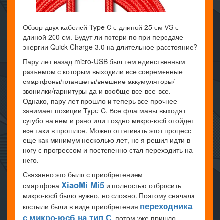
Обзор двух кабелей Type C с длиной 25 см VS с
длиной 200 см. Будут ли потери по при передаче
энергии Quick Charge 3.0 на длительное расстояние?
Пару лет назад micro-USB был тем единственным
разъемом с которым выходили все современные
смартфоны/планшеты/внешние аккумуляторы/
звонилки/гарнитуры да и вообще все-все-все.
Однако, пару лет прошло и теперь все прочнее
занимает позиции Type C. Все флагманы выходят
сугубо на нем и рано или поздно микро-юсб отойдет
все таки в прошлое. Можно оттягивать этот процесс
еще как минимум несколько лет, но я решил идти в
ногу с прогрессом и постепенно стал переходить на
него.
Связанно это было с приобретением
XiaoMi Mi5
смартфона
и полностью отбросить
микро-юсб было нужно, но сложно. Поэтому сначала
переходника
костыли были в виде приобретения
с микро-юсб на тип С
, потом уже пришло