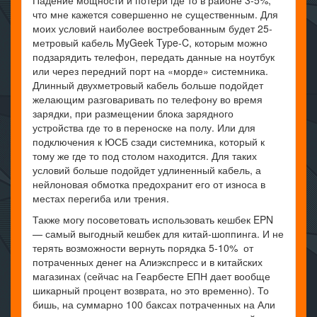
Падение мощности и потери где то в районе 3-5%,
что мне кажется совершенно не существенным. Для
моих условий наиболее востребованным будет 25-
метровый кабель MyGeek Type-C, которым можно
подзарядить телефон, передать данные на ноутбук
или через передний порт на «морде» системника.
Длинный двухметровый кабель больше подойдет
желающим разговаривать по телефону во время
зарядки, при размещении блока зарядного
устройства где то в переноске на полу. Или для
подключения к ЮСБ сзади системника, который к
тому же где то под столом находится. Для таких
условий больше подойдет удлиненный кабель, а
нейлоновая обмотка предохранит его от износа в
местах перегиба или трения.
Также могу посоветовать использовать кешбек EPN
— самый выгодный кешбек для китай-шоппинга. И не
терять возможности вернуть порядка 5-10% от
потраченных денег на Алиэкспресс и в китайских
магазинах (сейчас на Геарбесте ЕПН дает вообще
шикарный процент возврата, но это временно). То
бишь, на суммарно 100 баксах потраченных на Али