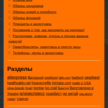
Обзоры наушников
Обзоры ножей и подобного
Обзоры фонарей
Планшеты и аксессуары
Поговорим о том, как экономить на покупках!
Распродажи, новинки, купоны и прочие важные
новости!
Смартбраслеты, смартчасы и просто часы
Телефоны, чехлы и аксессуары
Разделы
aliexpress
gearbest
coolicool
Banggood
fasttech
dd4.com
heavengifts
healthcabin.net
lightake.com
made in USA
tomtop
Виготовлено в
tvc-mall
Бангуд
shop.brando
tmart
алиэкспресс
не китай
геарбест
Україні
твц-молл
томтоп
тмарт