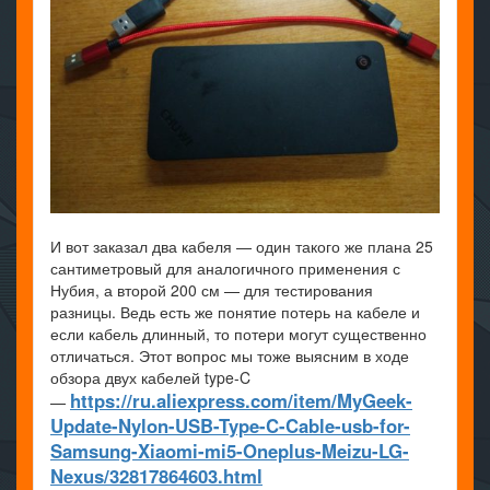
И вот заказал два кабеля — один такого же плана 25
сантиметровый для аналогичного применения с
Нубия, а второй 200 см — для тестирования
разницы. Ведь есть же понятие потерь на кабеле и
если кабель длинный, то потери могут существенно
отличаться. Этот вопрос мы тоже выясним в ходе
обзора двух кабелей type-C
https://ru.aliexpress.com/item/MyGeek-
—
Update-Nylon-USB-Type-C-Cable-usb-for-
Samsung-Xiaomi-mi5-Oneplus-Meizu-LG-
Nexus/32817864603.html