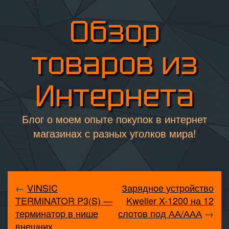
Обзор
товаров из
Интернета
Блог о моем опыте покупок в интернет
магазинах с разных уголков мира!
←
VINSIC
Зарядное устройство
TERMINATOR P3(S) —
Kweller X-1200 на 12
терминатор в нише
слотов под АА/ААА
→
внешних