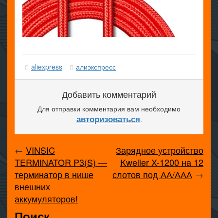
aliexpress
алиэкспресс
Добавить комментарий
Для отправки комментария вам необходимо
авторизоваться
.
←
VINSIC
Зарядное устройство
TERMINATOR P3(S) —
Kweller X-1200 на 12
терминатор в нише
слотов под АА/ААА
→
внешних
аккумуляторов!
Поиск