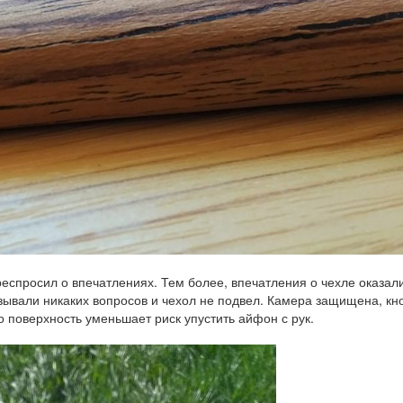
еспросил о впечатлениях. Тем более, впечатления о чехле оказал
ывали никаких вопросов и чехол не подвел. Камера защищена, кн
 поверхность уменьшает риск упустить айфон с рук.