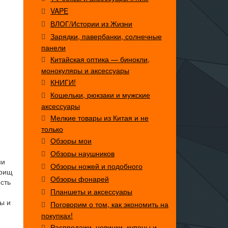
VAPE
ВЛОГ/Истории из Жизни
Зарядки, павербанки, солнечные
панели
Китайская оптика — бинокли,
монокуляры и аксессуары
КНИГИ!
Кошельки, рюкзаки и мужские
аксессуары
Мелкие товары из Китая и не
только
Обзоры мои
Обзоры наушников
ни
Обзоры ножей и подобного
арищ
Обзоры фонарей
сть
Планшеты и аксессуары
бы и
Поговорим о том, как экономить на
покупках!
Распродажи, новинки, купоны и