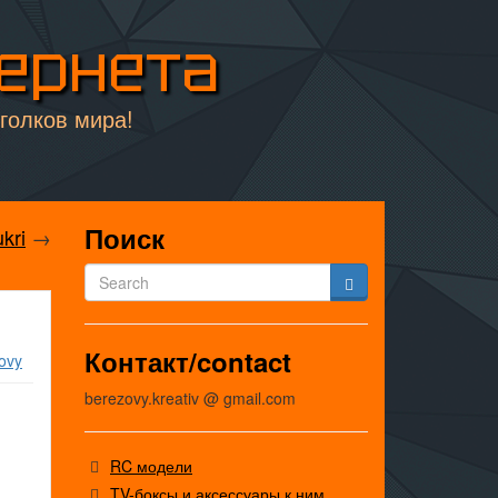
тернета
уголков мира!
Поиск
kri
→
Контакт/contact
ovy
berezovy.kreativ @ gmail.com
RC модели
TV-боксы и аксессуары к ним