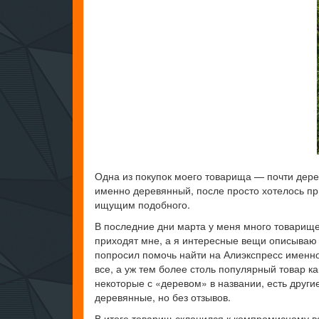
Одна из покупок моего товарища — почти дере
именно деревянный, после просто хотелось пр
ищущим подобного.
В последние дни марта у меня много товарище
приходят мне, а я интересные вещи описываю 
попросил помочь найти на Алиэкспресс именно
все, а уж тем более столь популярный товар к
некоторые с «деревом» в названии, есть другие
деревянные, но без отзывов.
В итоге товарищ склонился к компромисному ва