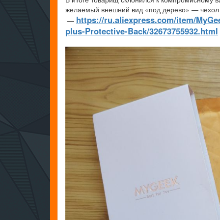
желаемый внешний вид «под дерево» — чехол 
https://ru.aliexpress.com/item/MyG
—
plus-Protective-Back/32673755932.html