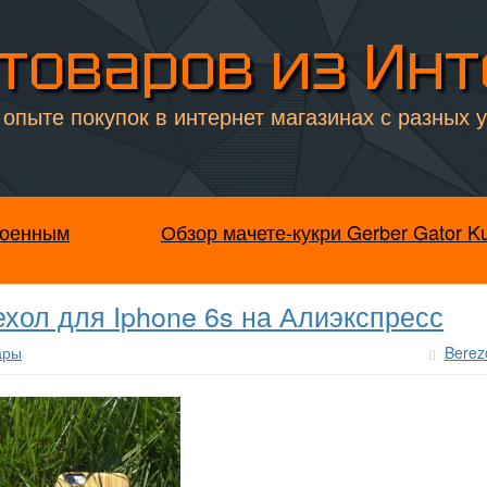
товаров из Ин
опыте покупок в интернет магазинах с разных 
роенным
Обзор мачете-кукри Gerber Gator Ku
ехол для Iphone 6s на Алиэкспресс
ары
Berez