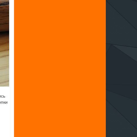
ись
опки