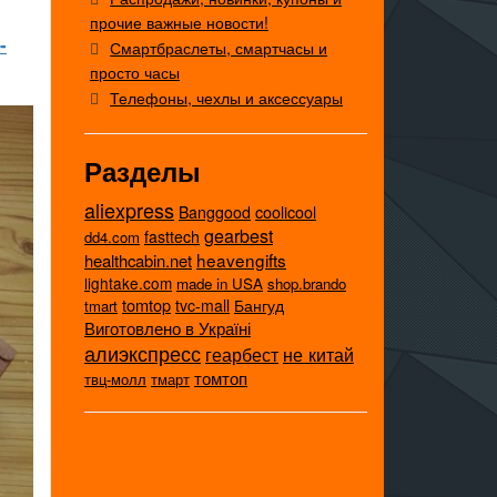
прочие важные новости!
-
Смартбраслеты, смартчасы и
просто часы
Телефоны, чехлы и аксессуары
Разделы
aliexpress
coolicool
Banggood
gearbest
fasttech
dd4.com
heavengifts
healthcabin.net
lightake.com
made in USA
shop.brando
tomtop
tvc-mall
Бангуд
tmart
Виготовлено в Україні
алиэкспресс
не китай
геарбест
томтоп
твц-молл
тмарт