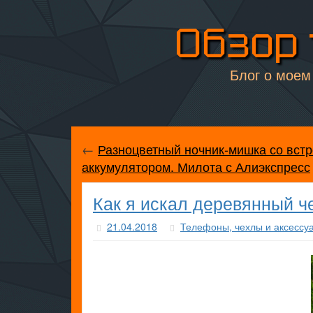
Обзор 
Блог о моем 
←
Разноцветный ночник-мишка со вст
аккумулятором. Милота с Алиэкспресс
Как я искал деревянный ч
21.04.2018
Телефоны, чехлы и аксессу