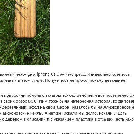
вянный чехол для Iphone 6s с Алиэкспресс. Изначально хотелось
иличный в этом стиле. Получилось не плохо, покажу детальнее
й попросили помочь с заказом всяких мелочей и вот постепенно о
в своих обзорах. С этим тоже была интересная история, когда тов
 деревянный чехол на свой айфон. Казалось бы на Алиэкспрессе е
ак айфоновские чехлы. А нет же, искали мы долго, искали… Есть
 с деревом в описании и с указанием пластика в отзывах, есть как
рианту, где есть много положительных отзывов и практически