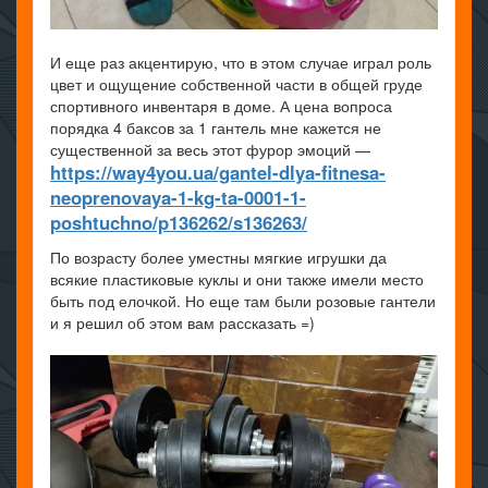
И еще раз акцентирую, что в этом случае играл роль
цвет и ощущение собственной части в общей груде
спортивного инвентаря в доме. А цена вопроса
порядка 4 баксов за 1 гантель мне кажется не
существенной за весь этот фурор эмоций —
https://way4you.ua/gantel-dlya-fitnesa-
neoprenovaya-1-kg-ta-0001-1-
poshtuchno/p136262/s136263/
По возрасту более уместны мягкие игрушки да
всякие пластиковые куклы и они также имели место
быть под елочкой. Но еще там были розовые гантели
и я решил об этом вам рассказать =)