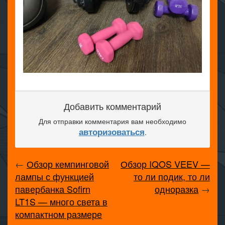
Добавить комментарий
Для отправки комментария вам необходимо
авторизоваться
.
←
Обзор кемпинговой
Обзор IQOS VEEV —
лампы с функцией
то ли подик, то ли
павербанка Sofirn
одноразка
→
LT1S — много света в
компактном размере