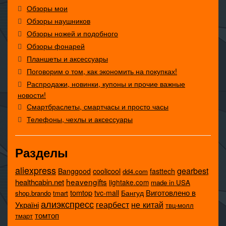
Обзоры мои
Обзоры наушников
Обзоры ножей и подобного
Обзоры фонарей
Планшеты и аксессуары
Поговорим о том, как экономить на покупках!
Распродажи, новинки, купоны и прочие важные
новости!
Смартбраслеты, смартчасы и просто часы
Телефоны, чехлы и аксессуары
Разделы
aliexpress
gearbest
coolicool
Banggood
fasttech
dd4.com
heavengifts
healthcabin.net
lightake.com
made in USA
tomtop
Виготовлено в
tvc-mall
Бангуд
shop.brando
tmart
алиэкспресс
не китай
геарбест
Україні
твц-молл
томтоп
тмарт