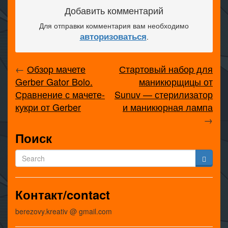
Добавить комментарий
Для отправки комментария вам необходимо
авторизоваться
.
←
Обзор мачете
Стартовый набор для
Gerber Gator Bolo.
маникюрщицы от
Сравнение с мачете-
Sunuv — стерилизатор
кукри от Gerber
и маникюрная лампа
→
Поиск
Контакт/contact
berezovy.kreativ @ gmail.com