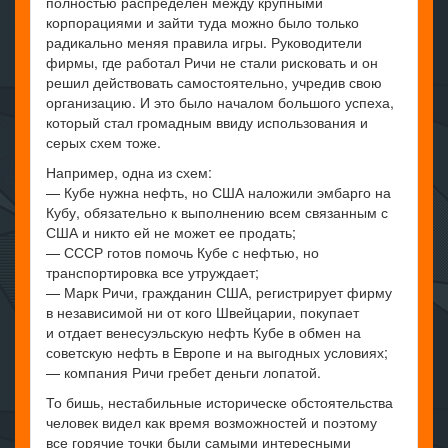
полностью распределен между крупными
корпорациями и зайти туда можно было только
радикально меняя правила игры. Руководители
фирмы, где работал Ричи не стали рисковать и он
решил действовать самостоятельно, учредив свою
организацию. И это было началом большого успеха,
который стал громадным ввиду использования и
серых схем тоже.
Например, одна из схем:
— Кубе нужна нефть, но США наложили эмбарго на
Кубу, обязательно к выполнению всем связанным с
США и никто ей не может ее продать;
— СССР готов помочь Кубе с нефтью, но
транспортировка все утруждает;
— Марк Ричи, гражданин США, регистрирует фирму
в независимой ни от кого Швейцарии, покупает
и отдает венесуэльскую нефть Кубе в обмен на
советскую нефть в Европе и на выгодных условиях;
— компания Ричи гребет деньги лопатой.
То бишь, нестабильные историческе обстоятельства
человек видел как время возможностей и поэтому
все горячие точки были самыми интересными