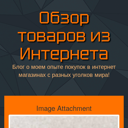
Обзор
товаров из
Интернета
Блог о моем опыте покупок в интернет
магазинах с разных уголков мира!
Image Attachment