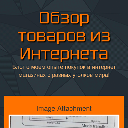
Обзор
товаров из
Интернета
Блог о моем опыте покупок в интернет
магазинах с разных уголков мира!
Image Attachment