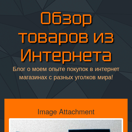
Обзор
товаров из
Интернета
Блог о моем опыте покупок в интернет
магазинах с разных уголков мира!
Image Attachment