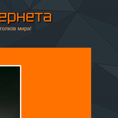
тернета
уголков мира!