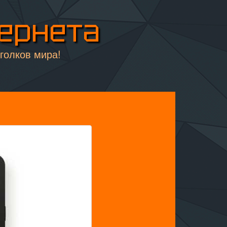
тернета
уголков мира!