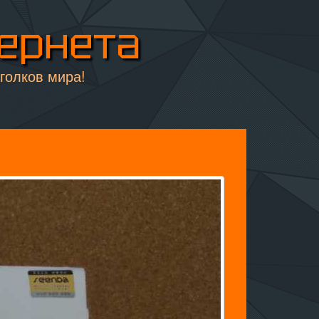
тернета
уголков мира!