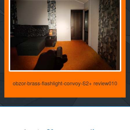
obzor-brass-flashlight-convoy-S2+ review010