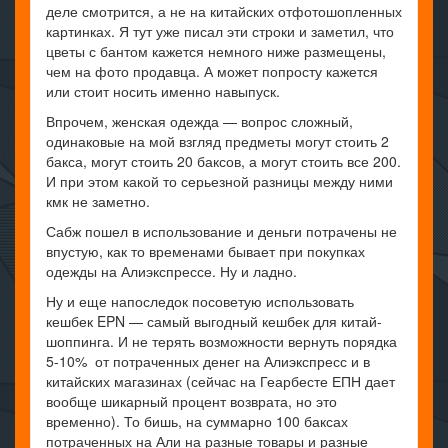
деле смотрится, а не на китайских отфотошопленных
картинках. Я тут уже писал эти строки и заметил, что
цветы с бантом кажется немного ниже размещены,
чем на фото продавца. А может попросту кажется
или стоит носить именно навыпуск.
Впрочем, женская одежда — вопрос сложный,
одинаковые на мой взгляд предметы могут стоить 2
бакса, могут стоить 20 баксов, а могут стоить все 200.
И при этом какой то серьезной разницы между ними
кмк не заметно.
Сабж пошел в использование и деньги потрачены не
впустую, как то временами бывает при покупках
одежды на Алиэкспрессе. Ну и ладно.
Ну и еще напоследок посоветую использовать
кешбек EPN — самый выгодный кешбек для китай-
шоппинга. И не терять возможности вернуть порядка
5-10% от потраченных денег на Алиэкспресс и в
китайских магазинах (сейчас на Геарбесте ЕПН дает
вообще шикарный процент возврата, но это
временно). То бишь, на суммарно 100 баксах
потраченных на Али на разные товары и разные