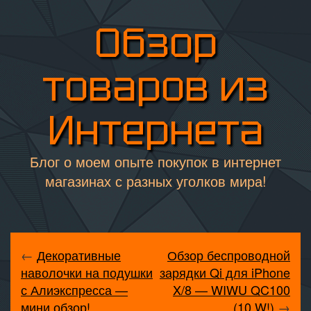
Обзор
товаров из
Интернета
Блог о моем опыте покупок в интернет
магазинах с разных уголков мира!
←
Декоративные
Обзор беспроводной
наволочки на подушки
зарядки Qi для iPhone
с Алиэкспресса —
X/8 — WIWU QC100
мини обзор!
(10 W!)
→