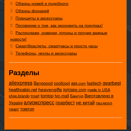
Обзоры ножей и подобного
Обзоры фонарей
Планшеты и аксессуары
Поговорим о том, как экономить на покупках!
Распродажи, новинки, купоны и прочие важные
новости!
Смартбраслеты, смартчасы и просто часы
Телефоны, чехлы и аксессуары
Разделы
aliexpress
gearbest
coolicool
Banggood
fasttech
dd4.com
heavengifts
healthcabin.net
lightake.com
made in USA
tomtop
Виготовлено в
tvc-mall
Бангуд
shop.brando
tmart
алиэкспресс
не китай
геарбест
Україні
твц-молл
томтоп
тмарт