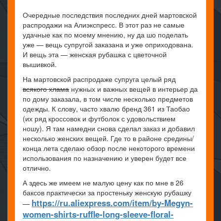
Очередные последствия последних дней мартовской
распродажи на Алиэкспресс. В этот раз не самые
удачные как по моему мнению, ну да шо поделать
уже — вещь супругой заказана и уже оприходована.
И вещь эта — женская рубашка с цветочной
вышивкой.
На мартовской распродаже супруга целый ряд
всякого хлама
нужных и важных вещей в интерьер да
по дому заказала, в том числе несколько предметов
одежды. К слову, часто хвалю бренд 361 из Таобао
(их ряд кроссовок и футболок с удовольствием
ношу). Я там намедни снова сделал заказ и добавил
несколько женских вещей. Где то в районе средины/
конца лета сделаю обзор после некоторого времени
использования по назначению и уверен будет все
отлично.
А здесь же имеем не малую цену как по мне в 26
баксов практически за простеньку женскую рубашку
https://ru.aliexpress.com/item/by-Megyn-
—
women-shirts-ruffle-long-sleeve-floral-