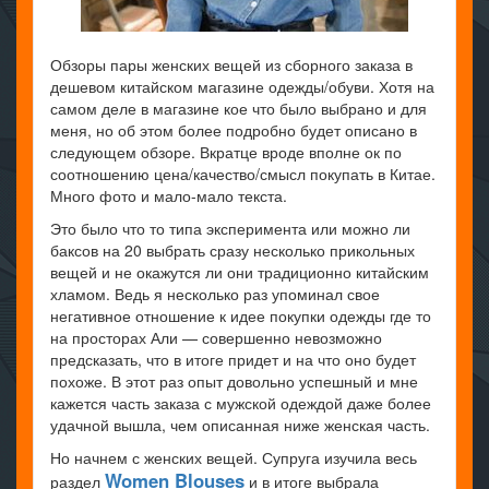
Обзоры пары женских вещей из сборного заказа в
дешевом китайском магазине одежды/обуви. Хотя на
самом деле в магазине кое что было выбрано и для
меня, но об этом более подробно будет описано в
следующем обзоре. Вкратце вроде вполне ок по
соотношению цена/качество/смысл покупать в Китае.
Много фото и мало-мало текста.
Это было что то типа эксперимента или можно ли
баксов на 20 выбрать сразу несколько прикольных
вещей и не окажутся ли они традиционно китайским
хламом. Ведь я несколько раз упоминал свое
негативное отношение к идее покупки одежды где то
на просторах Али — совершенно невозможно
предсказать, что в итоге придет и на что оно будет
похоже. В этот раз опыт довольно успешный и мне
кажется часть заказа с мужской одеждой даже более
удачной вышла, чем описанная ниже женская часть.
Но начнем с женских вещей. Супруга изучила весь
Women Blouses
раздел
и в итоге выбрала