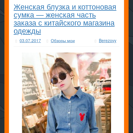
Женская блузка и коттоновая
сумка — женская часть
заказа с китайского магазина
одежды
03.07.2017
Обзоры мои
Berezovy