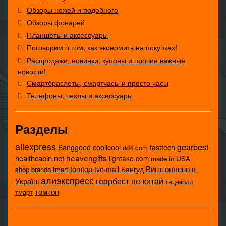
Обзоры ножей и подобного
Обзоры фонарей
Планшеты и аксессуары
Поговорим о том, как экономить на покупках!
Распродажи, новинки, купоны и прочие важные
новости!
Смартбраслеты, смартчасы и просто часы
Телефоны, чехлы и аксессуары
Разделы
aliexpress
gearbest
coolicool
Banggood
fasttech
dd4.com
heavengifts
healthcabin.net
lightake.com
made in USA
tomtop
Виготовлено в
tvc-mall
Бангуд
shop.brando
tmart
алиэкспресс
не китай
геарбест
Україні
твц-молл
томтоп
тмарт