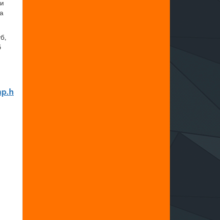
ми
а
б,
б
mp.h