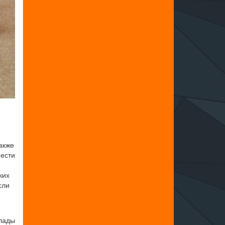
акже
рести
ких
сли
клады