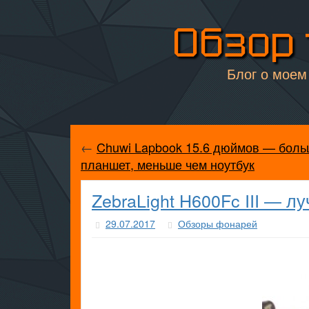
Обзор 
Блог о моем 
←
Chuwi Lapbook 15.6 дюймов — боль
планшет, меньше чем ноутбук
ZebraLight H600Fc III — л
29.07.2017
Обзоры фонарей