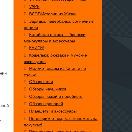
VAPE
ВЛОГ/Истории из Жизни
Зарядки, павербанки, солнечные
панели
Китайская оптика — бинокли,
монокуляры и аксессуары
КНИГИ!
Кошельки, рюкзаки и мужские
аксессуары
Мелкие товары из Китая и не
ений
только
Обзоры мои
Обзоры наушников
Обзоры ножей и подобного
Обзоры фонарей
коной
Планшеты и аксессуары
Поговорим о том, как экономить на
у
покупках!
Распродажи, новинки, купоны и