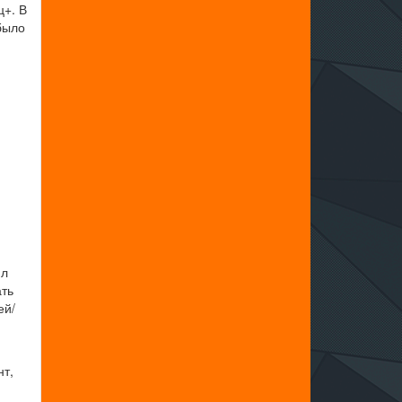
ц+. В
было
й
ил
ать
ей/
нт,