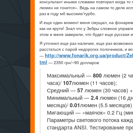
консультант иными словами повторил когда то 
люмен не гонится». Ведь на самом то деле исп
раз в году мб высокие/турбо.
И еще один момент меня смущал, на фонаревке
как ни крути! Знал что у Зебры сложное управ
этом и меня заверили, что будет еще русская и
Я уточнил еще раз наличие, еще раз возможнос
расстаться с парой недорогих полочников, и во
http://www.fonarik.org.ua/product/Z
—
tml
— 2350 грн/~90 долларов
Максимальный —
800
люмен (2 ча
часа)/
107
люмен (11 часов);
Средний —
57
люмен (30 часов) 
Минимальный —
2.4
люмен (16 дн
месяца)/
0.01
люмен (5.5 месяцов) 
Мигающий — «маячок» 0.2 Гц (мин
Параметры светового потока кажд
стандарта ANSI. Тестирование пр