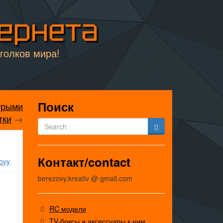
тернета
уголков мира!
Поиск
орыми
тки
→
Контакт/contact
ovy
berezovy.kreativ @ gmail.com
RC модели
TV-боксы и аксессуары к ним