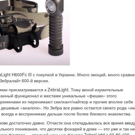
ght H600Fc III с покупкой в Украине. Много эмоций, много сравн
Зебралайт 600-й версии.
ми присматривается к ZebraLight. Тому виной изумительные
уманный функционал и местами уникальные «фишки» этого
Временами их перенимают скилхант/найткор и прочие вполне себе
 дешевые «аналоги». Но Зебра все равно остается своего рода «и
 всегда и воспринимаю дальше после более близкого знакомства.
олове достаточно давно. Отчасти она откладывалась все время ввид
льного понимания, что десятки фонарей в доме — это уже и так не
ого фактора — средней цены на фонари ZebraLight в 60-80-100