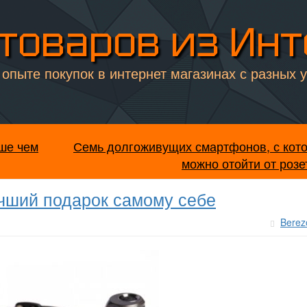
товаров из Ин
опыте покупок в интернет магазинах с разных 
ше чем
Семь долгоживущих смартфонов, с кот
можно отойти от розе
учший подарок самому себе
Berez