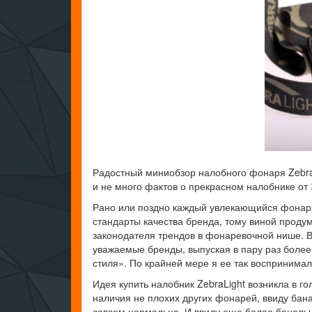
Радостный миниобзор налобного фонаря ZebraLi
и не много фактов о прекрасном налобнике от 
Рано или поздно каждый увлекающийся фонаря
стандарты качества бренда, тому виной прод
законодателя трендов в фонаревочной нише. 
уважаемые бренды, выпуская в пару раз более
стиля». По крайней мере я ее так воспринимал
Идея купить налобник ZebraLight возникла в г
наличия не плохих других фонарей, ввиду бана
совсем нормально. И ввиду еще более банальн