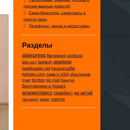
прочие важные новости!
Смартбраслеты, смартчасы и
просто часы
Телефоны, чехлы и аксессуары
Разделы
aliexpress
coolicool
Banggood
gearbest
fasttech
dd4.com
heavengifts
healthcabin.net
lightake.com
made in USA
shop.brando
tomtop
tvc-mall
Бангуд
tmart
Виготовлено в Україні
алиэкспресс
не китай
геарбест
томтоп
твц-молл
тмарт