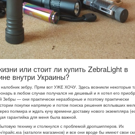
изни или стоит ли купить ZebraLight в
ине внутри Украины?
 налобник зебру. Прям вот УЖЕ ХОЧУ. Здесь возникли некоторые т
онарь в любом случае получался не дешевый и я хотел его приоб
ей Зебры — они практически неразборные и поэтому практически
истории покупки напрямую и потом поиска решения всплывших мел
через полмира и ждать кучу времени доставку нового экземпляра (е
щая гарантийка для меня была важной.
 бытовую технику и столкнулся с проблемой дропшипперов. Их
/прайс.юа (каталоги магазинов) и все они вроде бы имеют свои с