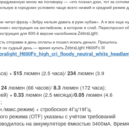
придуманную мною же поговорку — «кто познал дзэн, тот за сотня
ользую в городских условиях чаще всего низкий и средний режим д
 читал фразу «Зебру нельзя давать в руки нубам». А я все еще ну
ление+ инструкция на английском, в котором я слаб. Переспросил о
нструкция для 600-й версии налобников ZebraLight.
ть отправки в день оплаты и пошел искать деньги. Пришлось
т он судный день — время купить ZebraLight H600Fc III
ebralight_H600Fc_high_cri_floody_neutral_white_headla
са) +
515
люмен (2.5 часа)/
234
люмен (3.9
+
24
люмен (66 часов)/
8.3
люмен (172 часа);
ей) +
0.33
люмен (2.5 месяца)/
0.05
люмен (4.6
;
./макс.режим) + стробоскоп 4Гц/19Гц.
ого режима (OTF) указаны с учётом требований
оводилось на аккумуляторе ёмкостью 3400мА. Время