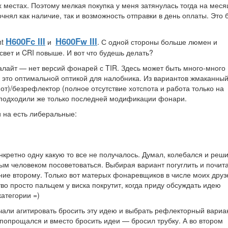
х местах. Поэтому мелкая покупка у меня затянулась тогда на меся
чнял как наличие, так и возможность отправки в день оплаты. Это 
H600Fc III
H600Fw III
ht
и
. С одной стороны больше люмен и
свет и CRI повыше. И вот что будешь делать?
алайт — нет версий фонарей с TIR. Здесь может быть много-много
л это оптимальной оптикой для налобника. Из вариантов жмаканны
т)/безрефлектор (полное отсутствие хотспота и работа только на
 подходили же только последней модификации фонари.
и на есть либеральные:
нкретно одну какую то все не получалось. Думал, колебался и реш
ым человеком посоветоваться. Выбирая вариант погуглить и почит
ие второму. Только вот матерых фонаревщиков в числе моих друз
во просто пальцем у виска покрутит, когда приду обсуждать идею
атегории =)
чали агитировать бросить эту идею и выбрать рефлекторный вариа
 попрощался и вместо бросить идеи — бросил трубку. А во втором