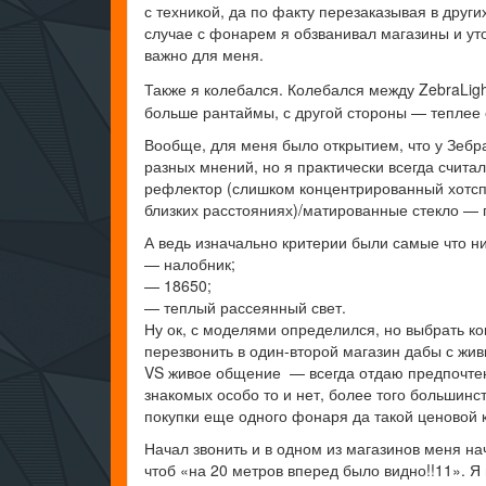
с техникой, да по факту перезаказывая в други
случае с фонарем я обзванивал магазины и уто
важно для меня.
Также я колебался. Колебался между ZebraLig
больше рантаймы, с другой стороны — теплее 
Вообще, для меня было открытием, что у Зебр
разных мнений, но я практически всегда счита
рефлектор (слишком концентрированный хотспо
близких расстояниях)/матированные стекло —
А ведь изначально критерии были самые что н
— налобник;
— 18650;
— теплый рассеянный свет.
Ну ок, с моделями определился, но выбрать ко
перезвонить в один-второй магазин дабы с жив
VS живое общение — всегда отдаю предпочтен
знакомых особо то и нет, более того большинст
покупки еще одного фонаря да такой ценовой к
Начал звонить и в одном из магазинов меня на
чтоб «на 20 метров вперед было видно!!11». Я