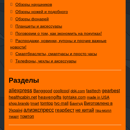
Обзоры наушников
Обзоры ножей и подобного
Обзоры фонарей
Планшеты и аксессуары
Поговорим о том, как экономить на покупках!
Распродажи, новинки, купоны и прочие важные
новости!
Смартбраслеты, смартчасы и просто часы
Телефоны, чехлы и аксессуары
Разделы
aliexpress
gearbest
coolicool
Banggood
fasttech
dd4.com
heavengifts
healthcabin.net
lightake.com
made in USA
tomtop
Виготовлено в
tvc-mall
Бангуд
shop.brando
tmart
алиэкспресс
не китай
геарбест
Україні
твц-молл
томтоп
тмарт