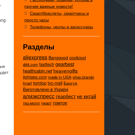
о
прочие важные новости!
Смартбраслеты, смартчасы и
просто часы
ang
Телефоны, чехлы и аксессуары
Разделы
aliexpress
coolicool
Banggood
gearbest
fasttech
dd4.com
ные
heavengifts
healthcabin.net
удет
lightake.com
made in USA
shop.brando
tomtop
tvc-mall
Бангуд
tmart
Виготовлено в Україні
алиэкспресс
не китай
геарбест
томтоп
твц-молл
тмарт