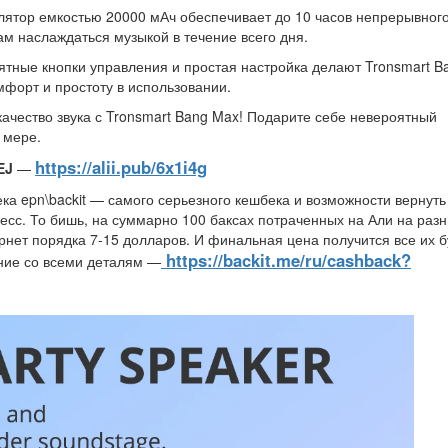
ятор емкостью 20000 мАч обеспечивает до 10 часов непрерывног
ам наслаждаться музыкой в течение всего дня.
тные кнопки управления и простая настройка делают Tronsmart B
мфорт и простоту в использовании.
качество звука с Tronsmart Bang Max! Подарите себе невероятный
 мере.
https://alii.pub/6x1i4g
EJ
—
ка epn\backit — самого серьезного кешбека и возможности вернуть
есс. То бишь, на суммарно 100 баксах потраченных на Али на раз
рнет порядка 7-15 долларов. И финальная цена получится все их б
https://backit.me/ru/cashback?
ение со всеми деталям —