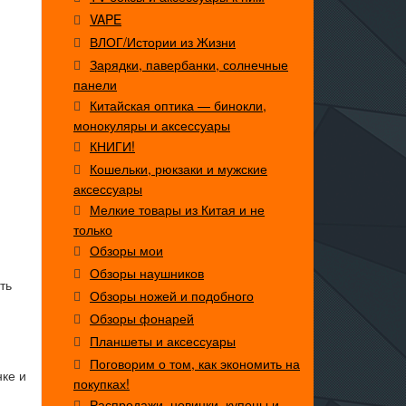
VAPE
ВЛОГ/Истории из Жизни
Зарядки, павербанки, солнечные
панели
Китайская оптика — бинокли,
монокуляры и аксессуары
КНИГИ!
Кошельки, рюкзаки и мужские
аксессуары
Мелкие товары из Китая и не
только
Обзоры мои
Обзоры наушников
ть
Обзоры ножей и подобного
Обзоры фонарей
Планшеты и аксессуары
Поговорим о том, как экономить на
нке и
покупках!
Распродажи, новинки, купоны и