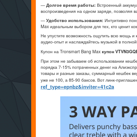
—
Долгое время работы:
Встроенный аккумул
воспроизведения на одном заряде, позволяя в
—
Удобство использования:
Интуитивно поня
Max идеальным выбором для тех, кто ценит ко
Не упустите возможность ощутить всю мощь и 
аудио-опыт и наслаждайтесь музыкой в полной
Купон на Tronsmart Bang Max
купон VTVN3GQ
При этом не забываем об использовании кешбе
порядка 7-15% потраченных денег на Алиэкспр
товары и разные заказы, суммарный кешбек ве
уже не 100, а 85-90 баксов. Вот линк-приглаш
ref_type=epnbz&inviter=41c2a