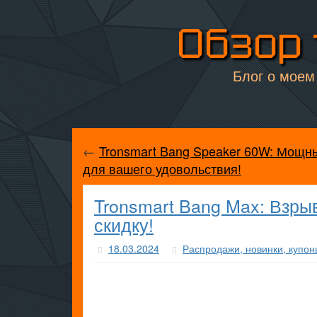
Обзор 
Блог о моем 
←
Tronsmart Bang Speaker 60W: Мощны
для вашего удовольствия!
Tronsmart Bang Max: Взры
скидку!
18.03.2024
Распродажи, новинки, купон