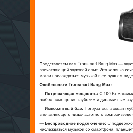
Представляем вам Tronsmart Bang Max — акуст
впечатляющий звуковой опыт. Эта колонка соч
могли наслаждаться музыкой в ее лучшем виде
Особенности Tronsmart Bang Max:
—
Потрясающая мощность:
С 100 Вт максим
любое помещение глубоким и динамичным звуко
—
Импозантный бас:
Погрузитесь в океан гл
впечатляющего низкочастотного воспроизведен
—
Беспроводное подключение:
С поддержкой
наслаждаться музыкой со смартфона, планшета