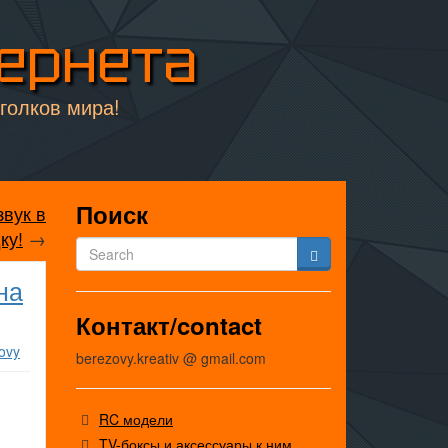
тернета
уголков мира!
Поиск
звук в
ку!
→
на
Контакт/contact
ovy
berezovy.kreativ @ gmail.com
RC модели
TV-боксы и аксессуары к ним