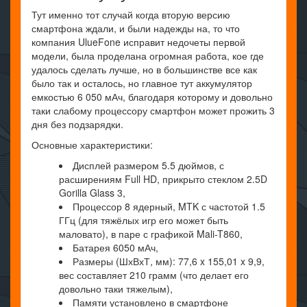
Тут именно тот случай когда вторую версию
смартфона ждали, и были надежды на, то что
компания UlueFone исправит недочеты первой
модели, была проделана огромная работа, кое где
удалось сделать лучше, но в большинстве все как
было так и осталось, но главное тут аккумулятор
емкостью 6 050 мАч, благодаря которому и довольно
таки слабому процессору смартфон может прожить 3
дня без подзарядки.
Основные характеристики:
Дисплей размером 5.5 дюймов, с
расширениям Full HD, прикрыто стеклом 2.5D
Gorilla Glass 3,
Процессор 8 ядерный, MTK с частотой 1.5
ГГц (для тяжёлых игр его может быть
маловато), в паре с графикой Mali-T860,
Батарея 6050 мАч,
Размеры (ШхВхТ, мм): 77,6 x 155,01 x 9,9,
вес составляет 210 грамм (что делает его
довольно таки тяжелым),
Памяти установлено в смартфоне