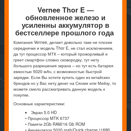
Vernee
Thor
E —
обновленное железо и
усиленны аккумулятор в
бестселлере прошлого года
Компания Vernee, делает довольно таки не плохие
середнячки и модель Thor E, не стал исключением,
да тут процессор МТК – который прожорливый и
греет смартфон словно сковородку, тут нету
большого разрешения экрана – но тут есть батарея
емкостью 5020 мАч, с возможностью быстрой
зарядки. Если Вы хотите купить один из китайских
брендов но у Вас нету денег на Сяоми или Мейзу, то
можете смело рассматривать данную модель к
покупке.
Основные характеристики:
Экран 5.0 HD
• Процессор MTK 6737
• Памяти 2Gb RAM/16 Gb ROM
• Аккумулятор 5020 mah/Quick charge (18W).