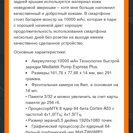
задней крышке используется материал кожа
неведомой зверюшки – хотя мне больше напомнил
качественный и добротный кожзам. В смартфоне
стоит батарея-монстр на 10000 мАч, которая в паре
с хорошей начинкой дает хорошую
продолжительность использования смартфона
несколько дней без розетки на выходе имеем
качественно сделанное устройство.
Основные характеристики:
Аккумулятор:10000 мАч Технология быстрой
зарядки Mediatek Pump Express Plus.
Размеры:161,76 x 77,66 x 14 мм, вес 291
грамма.
Фронтальная камера на 8мп, а основная на
16 мп.
• Памяти 3/32 и можно увеличить за счет карты
памяти до 256 гб.
• ПроцессорМТК 8 ядер 64 бита Cortex-A53 с
частотой 4х1,0ГГц; 4х1,5ГГц
• Размер экрана5,5 дюйма 1920х1080 точек.
Графический процессор:2х-ядерный 64-
битный графический чип Mali-T860MP2