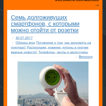
→
Семь долгоживущих
смартфонов, с которыми
можно отойти от розетки
30.07.2017
Обзоры мои
Поговорим о том, как экономить на
,
покупках!
Распродажи, новинки, купоны и прочие
,
важные новости!
Телефоны, чехлы и аксессуары
,
Berezovy