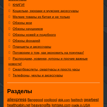
КНИГИ!
Кошельки, рюкзаки и мужские аксессуары
Мелкие товары из Китая и не только
Обзоры мои
Обзоры наушников
Обзоры ножей и подобного
Обзоры фонарей
Планшеты и аксессуары
Поговорим о том, как экономить на покупках!
Распродажи, новинки, купоны и прочие важные
новости!
Смартбраслеты, смартчасы и просто часы
Телефоны, чехлы и аксессуары
Разделы
aliexpress
gearbest
coolicool
Banggood
fasttech
dd4.com
heavengifts
healthcabin.net
lightake.com
made in USA