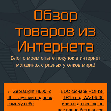
Обзор
товаров из
Интернета
Блог о моем опыте покупок в интернет
магазинах с разных уголков мира!
←
ZebraLight H600Fc
EDC фонарь ROFIS-
III — лучший подарок
TR15 под АА/14500
самому себе
или когда все ок, но
все равно без шансов