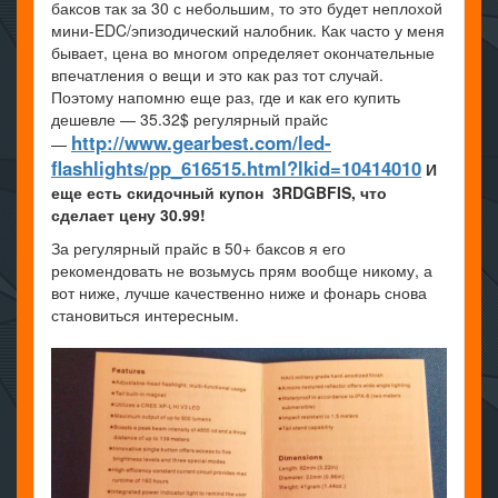
баксов так за 30 с небольшим, то это будет неплохой
мини-EDC/эпизодический налобник. Как часто у меня
бывает, цена во многом определяет окончательные
впечатления о вещи и это как раз тот случай.
Поэтому напомню еще раз, где и как его купить
дешевле — 35.32$ регулярный прайс
http://www.gearbest.com/led-
—
flashlights/pp_616515.html?lkid=10414010
И
еще есть скидочный купон 3RDGBFIS, что
сделает цену 30.99!
За регулярный прайс в 50+ баксов я его
рекомендовать не возьмусь прям вообще никому, а
вот ниже, лучше качественно ниже и фонарь снова
становиться интересным.