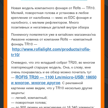
Новая модель компактного фонаря от Rofis — TR10.
Мелкий, поворотная голова и установка в любое
крепление от налобника — микс из EDC фонаря и
налобного, с мелким рефлектором. Много
позитивных и негативных деталей внутри обзора
Понемногу появляется уже в китайских магазинах/на
Амазоне новинка от компании Rofis — компактный
фонарь TR10 —
http://www.rofislight.com/products/rofis-
tr10/
Очевидно, что это младший собрат TR20, во многом
повторяющий старшую модель. Она, к слову, мне
очень понравилась и ее обзор можно почитать тут
ROFIS TR20 — 1100 Lm/micro-USB/ 18650
—
и многое, многое другое
. С рекламной
картинки ниже видим, что у TR10 несколько другие
акценты:
— легкий, компактный;
— поворотная голова;
— до 900 люмен на максимуме от 16 340 элемента;