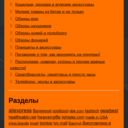
Кошельки, рюкзаки и мужские аксессуары
Мелкие товары из Китая и не только
Обзоры мои
Обзоры наушников
Обзоры ножей и подобного
Обзоры фонарей
Планшеты и аксессуары
Поговорим о том, как экономить на покупках!
Распродажи, новинки, купоны и прочие важные
новости!
Смартбраслеты, смартчасы и просто часы
Телефоны, чехлы и аксессуары
Разделы
aliexpress
gearbest
coolicool
Banggood
fasttech
dd4.com
heavengifts
healthcabin.net
lightake.com
made in USA
tomtop
Виготовлено в
tvc-mall
Бангуд
shop.brando
tmart