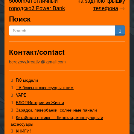
5000mAh отличный
на заднюю крышку
городской Power Bank
телефона
→
Поиск
Контакт/contact
berezovy.kreativ @ gmail.com
RC модели
TV-боксы и аксессуары к ним
VAPE
ВЛОГ/Истории из Жизни
Зарядки, павербанки, солнечные панели
Китайская оптика — бинокли, монокуляры и
аксессуары
КНИГИ!