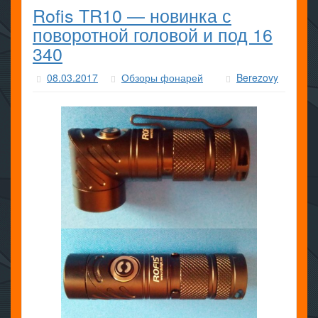
Rofis TR10 — новинка с
поворотной головой и под 16
340
08.03.2017
Обзоры фонарей
Berezovy