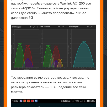
настройку, перейменовав сеть Wavlink AC1200 все
таки в «repiter». Сигнал в районе роутера, сигнал
через две стенки и «чисто попробовать» сигнал
диапазона 5G
Тестирования возле роутера весьма и весьма, но
через пару стенок я имею те же, что и сяоми
репитера показатели — 30+-, падение все таки
меется.