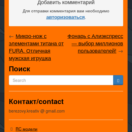
Добавить комментарий
Для отправки комментария вам необходимо
авторизоваться
.
←
Микро-нож с
Фонарь с Алиэкспресс
элементами титана от
— выбор миллионов
FURA. Отличная
пользователей!
→
мужская игрушка
Поиск
Контакт/contact
berezovy.kreativ @ gmail.com
RC модели