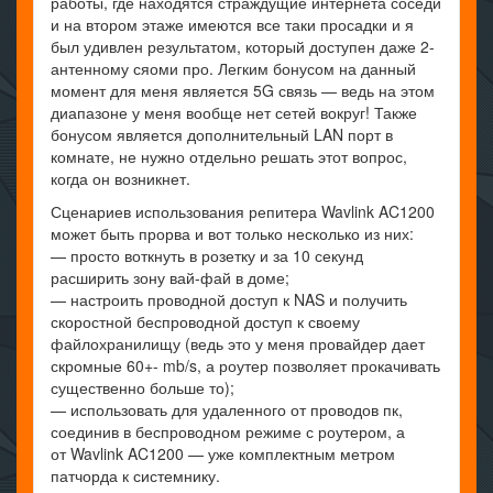
работы, где находятся страждущие интернета соседи
и на втором этаже имеются все таки просадки и я
был удивлен результатом, который доступен даже 2-
антенному сяоми про. Легким бонусом на данный
момент для меня является 5G связь — ведь на этом
диапазоне у меня вообще нет сетей вокруг! Также
бонусом является дополнительный LAN порт в
комнате, не нужно отдельно решать этот вопрос,
когда он возникнет.
Сценариев использования репитера Wavlink AC1200
может быть прорва и вот только несколько из них:
— просто воткнуть в розетку и за 10 секунд
расширить зону вай-фай в доме;
— настроить проводной доступ к NAS и получить
скоростной беспроводной доступ к своему
файлохранилищу (ведь это у меня провайдер дает
скромные 60+- mb/s, а роутер позволяет прокачивать
существенно больше то);
— использовать для удаленного от проводов пк,
соединив в беспроводном режиме с роутером, а
от Wavlink AC1200 — уже комплектным метром
патчорда к системнику.