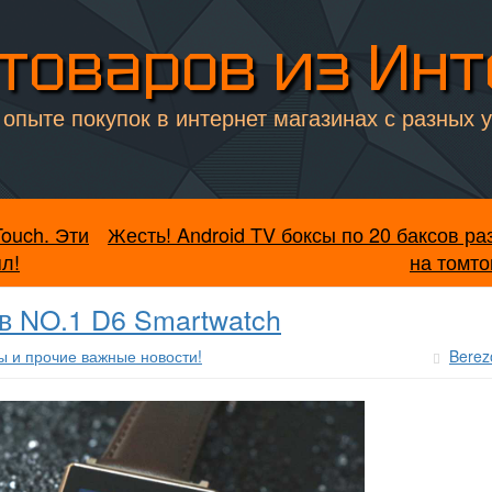
товаров из Ин
опыте покупок в интернет магазинах с разных 
ouch. Эти
Жесть! Android TV боксы по 20 баксов р
л!
на томто
в NO.1 D6 Smartwatch
ы и прочие важные новости!
Berez