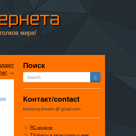
тернета
уголков мира!
Поиск
аздают
пе!
→
Контакт/contact
ovy
berezovy.kreativ @ gmail.com
RC модели
TV-боксы и аксессуары к ним