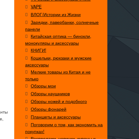
VAPE
ВЛОГ/Истории из Жизни
Зарядки, павербанки, солнечные
панели
Китайская оптика — бинокли,
монокуляры и аксессуары
КНИГИ!
Кошельки, рюкзаки и мужские
аксессуары
Мелкие товары из Китая и не
только
Обзоры мои
Обзоры наушников
Обзоры ножей и подобного
Обзоры фонарей
анты
Планшеты и аксессуары
е,
Поговорим о том, как экономить на
покупках!
Распродажи, новинки, купоны и