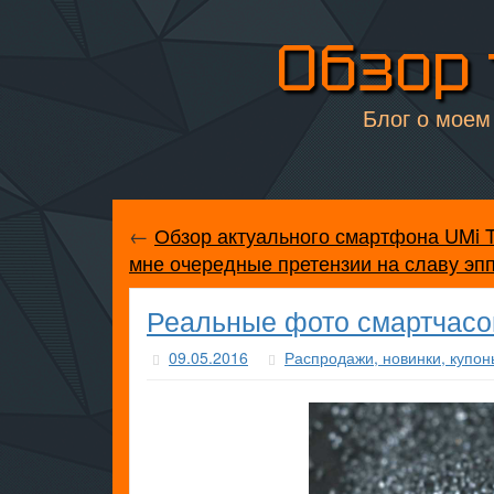
Обзор 
Блог о моем 
←
Обзор актуального смартфона UMi T
мне очередные претензии на славу эпп
Реальные фото смартчасо
09.05.2016
Распродажи, новинки, купон