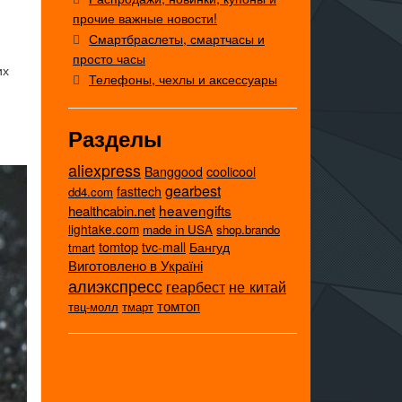
прочие важные новости!
Смартбраслеты, смартчасы и
просто часы
их
Телефоны, чехлы и аксессуары
Разделы
aliexpress
coolicool
Banggood
gearbest
fasttech
dd4.com
heavengifts
healthcabin.net
lightake.com
made in USA
shop.brando
tomtop
tvc-mall
Бангуд
tmart
Виготовлено в Україні
алиэкспресс
не китай
геарбест
томтоп
твц-молл
тмарт