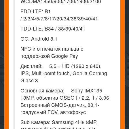
WCDMA: 850/900/1700/1900/2100
FDD-LTE: B1
/ 2/3/4/5/7/8/17/20/34/38/39/40/41
TDD-LTE: B34 / 38/39/40/41
ОС: Android 8.1
NFC и отпечаток пальца с
поддержкой Google Pay
Дисплей: 5,5 » HD (1280 x 640),
IPS, Multi-point touch, Gorilla Corning
Glass 3
Основная камера: Sony IMX135
13MP, объектив GSEO f / 2.2, 1 / 3.06
Встроенный CMOS-датчик, 80,1-
градусный FOV, автофокус
Sub Камера: Samsung 4H8 8MP,