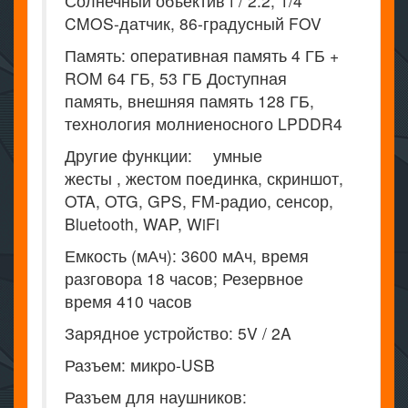
Солнечный объектив f / 2.2, 1/4
CMOS-датчик, 86-градусный FOV
Память: оперативная память 4 ГБ +
ROM 64 ГБ, 53 ГБ Доступная
память, внешняя память 128 ГБ,
технология молниеносного LPDDR4
Другие функции: умные
жесты , жестом поединка, скриншот,
OTA, OTG, GPS, FM-радио, сенсор,
Bluetooth, WAP, WiFi
Емкость (мАч): 3600 мАч, время
разговора 18 часов; Резервное
время 410 часов
Зарядное устройство: 5V / 2A
Разъем: микро-USB
Разъем для наушников: