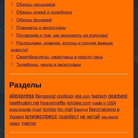
Обзоры наушников
Обзоры ножей и подобного
Обзоры фонарей
Планшеты и аксессуары
Поговорим о том, как экономить на покупках!
Распродажи, новинки, купоны и прочие важные
новости!
Смартбраслеты, смартчасы и просто часы
Телефоны, чехлы и аксессуары
Разделы
aliexpress
gearbest
coolicool
Banggood
fasttech
dd4.com
heavengifts
healthcabin.net
lightake.com
made in USA
tomtop
Виготовлено в
tvc-mall
Бангуд
shop.brando
tmart
алиэкспресс
не китай
геарбест
Україні
твц-молл
томтоп
тмарт