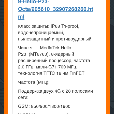
9-Helio-P23-
Octa/905610_32907268260.ht
ml
Класс защиты: IP68 Tri-proof,
водонепроницаемый,
пылезащитный и противоударный
Чипсет: MediaTek Helio
P23 (MT6763), 8-ядерный
расширенный процессор, частота
2.0 ГГц, мали-G71 700 МГц,
технология TFTC 16 нм FinFET
Частота (МГц):
Поддержка двух 4G с 28 полосами
сети:
GSM: 850/900/1800/1900