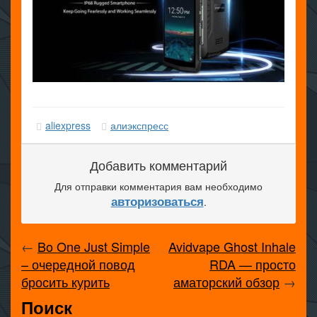
aliexpress
алиэкспресс
Добавить комментарий
Для отправки комментария вам необходимо
авторизоваться
.
←
Bo One Just Simple
Avidvape Ghost Inhale
– очередной повод
RDA — просто
бросить курить
аматорский обзор
→
Поиск