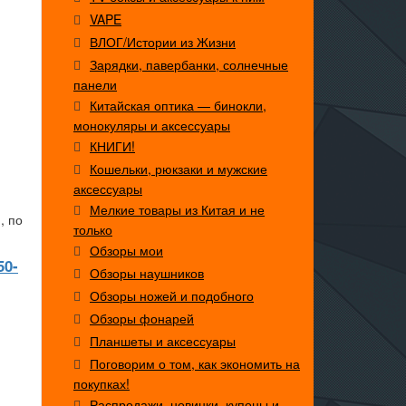
VAPE
ВЛОГ/Истории из Жизни
Зарядки, павербанки, солнечные
панели
Китайская оптика — бинокли,
монокуляры и аксессуары
КНИГИ!
Кошельки, рюкзаки и мужские
аксессуары
Мелкие товары из Китая и не
, по
только
Обзоры мои
50-
Обзоры наушников
Обзоры ножей и подобного
Обзоры фонарей
Планшеты и аксессуары
Поговорим о том, как экономить на
покупках!
Распродажи, новинки, купоны и