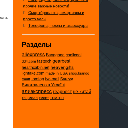
прочие важные новости!
Смартбраслеты, смартчасы и
сти.
просто часы
Телефоны, чехлы и аксессуары
Разделы
aliexpress
coolicool
Banggood
gearbest
fasttech
dd4.com
heavengifts
healthcabin.net
lightake.com
made in USA
shop.brando
tomtop
tvc-mall
Бангуд
tmart
Виготовлено в Україні
алиэкспресс
не китай
геарбест
томтоп
твц-молл
тмарт