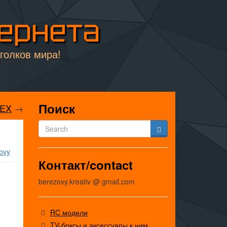
тернета
уголков мира!
Поиск
LEX
→
ovy
Контакт/contact
berezovy.kreativ @ gmail.com
RC модели
TV-боксы и аксессуары к ним