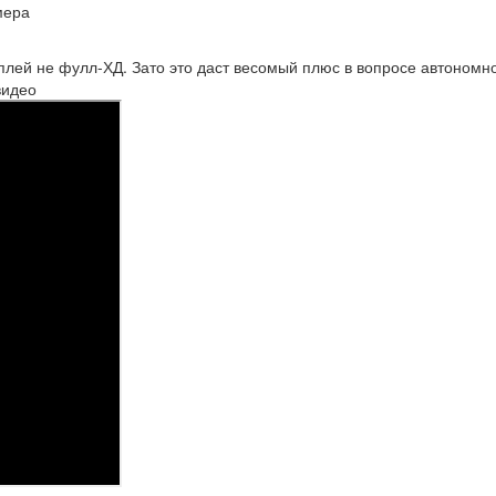
мера
сплей не фулл-ХД. Зато это даст весомый плюс в вопросе автономно
видео