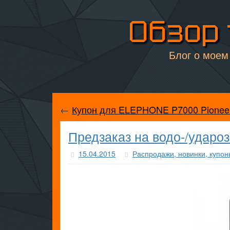
Обзор 
Блог о моем 
←
Купон для ELEPHONE P7000 Pionee
Предзаказ на водо-/уда
15.04.2015
Распродажи, новинки, купон