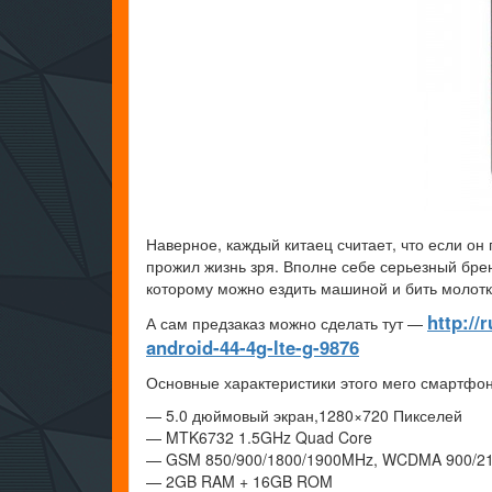
Наверное, каждый китаец считает, что если он 
прожил жизнь зря. Вполне себе серьезный бре
которому можно ездить машиной и бить молотко
http:/
А сам предзаказ можно сделать тут —
android-44-4g-lte-g-9876
Основные характеристики этого мего смартф
— 5.0 дюймовый экран,1280×720 Пикселей
— MTK6732 1.5GHz Quad Core
— GSM 850/900/1800/1900MHz, WCDMA 900/210
— 2GB RAM + 16GB ROM