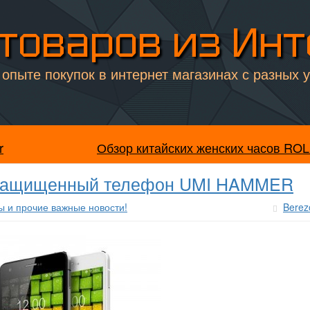
товаров из Ин
опыте покупок в интернет магазинах с разных 
r
Обзор китайских женских часов RO
розащищенный телефон UMI HAMMER
ы и прочие важные новости!
Berez