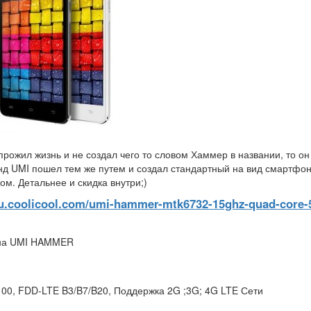
прожил жизнь и не создал чего то словом Хаммер в названии, то он
нд UMI пошел тем же путем и создал стандартный на вид смартфон
м. Детальнее и скидка внутри;)
/ru.coolicool.com/umi-hammer-mtk6732-15ghz-quad-core-
она UMI HAMMER
0, FDD-LTE B3/B7/B20, Поддержка 2G ;3G; 4G LTE Сети