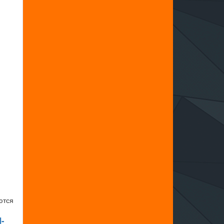
ются
d-