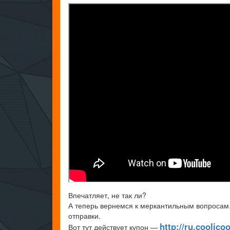
Впечатляет, не так ли?
А теперь вернемся к меркантильным вопросам
отправки.
http://ru.coolic
Вот тут действует купон —