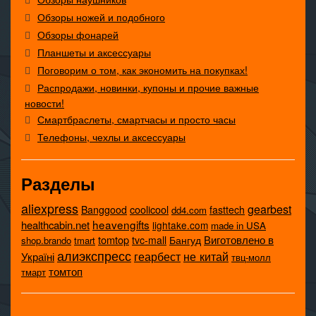
Обзоры ножей и подобного
Обзоры фонарей
Планшеты и аксессуары
Поговорим о том, как экономить на покупках!
Распродажи, новинки, купоны и прочие важные
новости!
Смартбраслеты, смартчасы и просто часы
Телефоны, чехлы и аксессуары
Разделы
aliexpress
gearbest
coolicool
Banggood
fasttech
dd4.com
heavengifts
healthcabin.net
lightake.com
made in USA
tomtop
Виготовлено в
tvc-mall
Бангуд
shop.brando
tmart
алиэкспресс
не китай
геарбест
Україні
твц-молл
томтоп
тмарт