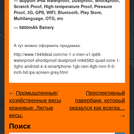
— Support IP68 Waterproof, Dustproof, Shockproof,
Scratch Proof, High-temperature Proof, Pressure
Proof, 3G, GPS, WIFI, Bluetooth, Play Store,
Multilanguage, OTG, etc
— 5800mAh Battery
А тут можно оформить предзаказ.
http://www.1949deal.com/no-1-x-men-x1-ip68-
waterproof-shockproof-dustproof-mtk6582-quad-core-1-
3ghz-android-4-4-smartphone-1gb-ram-8gb-rom-5-0-
inch-hd-ips-screen-grey.html
←
Промышленные/
Перспективный
хозяйственные весы
павербанк, который
крановые. Лютые
оказался как всегда…
весы.
→
Поиск