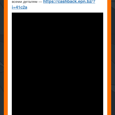
https://cashback.epn.bz/?
всеми деталям —
i=41c2a