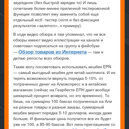
заурядное (без быстрой зарядки то) И лишь
сочетание более-менее приличной тестировочной
функции позволяет ему заменить собой еще
отдельный юсб -тестер (хотя и без фиксации
результатов «залитого», к примеру).
В ходе видео обзора я там упоминал, что не все
обзоры имеют видео иллюстрации на канале и
советовал подписаться на группу в фейсбуке
Обзор товаров из Интернета
—
— там я
делаю репосты всех обзоров.
Также могу посоветовать использовать кешбек EPN
— самый выгодный кешбек для китай-шоппинга. И не
терять возможности вернуть порядка 5-10% от
потраченных денег на Алиэкспресс и в китайских
магазинах (сейчас на Геарбесте ЕПН дает вообще
шикарный процент возврата, но это временно). То
бишь, на суммарно 100 баксах потраченных на Али
на разные товары и разные заказы, суммарный
кешбек вернет порядка 5-10 долларов, иногда даже
больше. И финальная цена получится все их будет
уже не 100, а 85-90 баксов. Вот линк-приглашение со