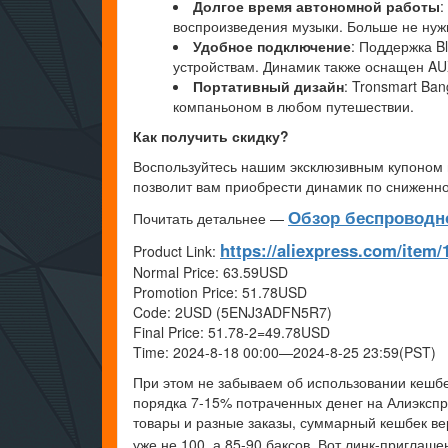
Долгое время автономной работы
:
воспроизведения музыки. Больше не нуж
Удобное подключение
: Поддержка B
устройствам. Динамик также оснащен AUX
Портативный дизайн
: Tronsmart Ba
компаньоном в любом путешествии.
Как получить скидку?
Воспользуйтесь нашим эксклюзивным купоном и 
позволит вам приобрести динамик по сниженно
Обзор беспроводно
Почитать детальнее —
https://aliexpress.com/item
Product Link:
Normal Price: 63.59USD
Promotion Price: 51.78USD
Code: 2USD (5ENJ3ADFN5R7)
Final Price: 51.78-2=49.78USD
Time: 2024-8-18 00:00—2024-8-25 23:59(PST)
При этом не забываем об использовании кешбе
порядка 7-15% потраченных денег на Алиэкспр
товары и разные заказы, суммарный кешбек ве
уже не 100, а 85-90 баксов. Вот линк-приглаш