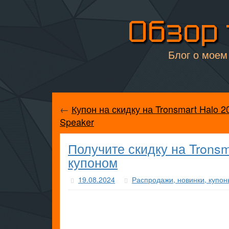
Обзор 
Блог о моем 
←
Купон на скидку на Tronsmart Halo 2
Speaker
Получите скидку на Trons
купоном
19.08.2024
Распродажи, новинки, купон