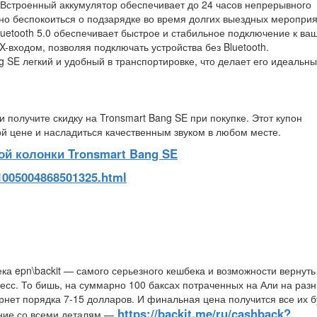
 Встроенный аккумулятор обеспечивает до 24 часов непрерывного
но беспокоиться о подзарядке во время долгих выездных мероприя
luetooth 5.0 обеспечивает быстрое и стабильное подключение к ва
-входом, позволяя подключать устройства без Bluetooth.
ng SE легкий и удобный в транспортировке, что делает его идеальн
получите скидку на Tronsmart Bang SE при покупке. Этот купон
й цене и насладиться качественным звуком в любом месте.
й колонки Tronsmart Bang SE
/1005004868501325.html
ка epn\backit — самого серьезного кешбека и возможности вернуть
есс. То бишь, на суммарно 100 баксах потраченных на Али на раз
рнет порядка 7-15 долларов. И финальная цена получится все их б
https://backit.me/ru/cashback?
ение со всеми деталям —