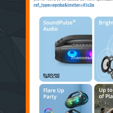
ref_type=epnbz&inviter=41c2a