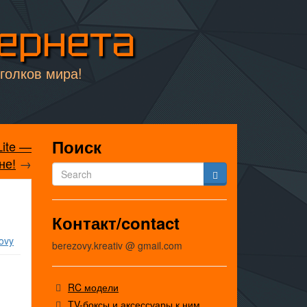
тернета
уголков мира!
Поиск
Lite —
не!
→
Контакт/contact
ovy
berezovy.kreativ @ gmail.com
RC модели
TV-боксы и аксессуары к ним