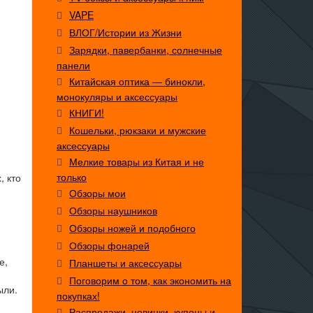
VAPE
ВЛОГ/Истории из Жизни
Зарядки, павербанки, солнечные
панели
Китайская оптика — бинокли,
монокуляры и аксессуары
КНИГИ!
Кошельки, рюкзаки и мужские
аксессуары
Мелкие товары из Китая и не
только
, кто
Обзоры мои
Обзоры наушников
Обзоры ножей и подобного
Обзоры фонарей
е,
Планшеты и аксессуары
Поговорим о том, как экономить на
ыли.
покупках!
Распродажи, новинки, купоны и