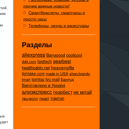
прочие важные новости!
тий.
Смартбраслеты, смартчасы и
шим
просто часы
ым
Телефоны, чехлы и аксессуары
Разделы
aliexpress
coolicool
Banggood
gearbest
fasttech
dd4.com
heavengifts
healthcabin.net
lightake.com
made in USA
shop.brando
tomtop
tvc-mall
Бангуд
tmart
Виготовлено в Україні
алиэкспресс
не китай
геарбест
томтоп
твц-молл
тмарт
ные
удет