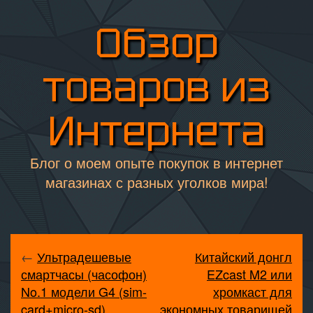
Обзор
товаров из
Интернета
Блог о моем опыте покупок в интернет
магазинах с разных уголков мира!
←
Ультрадешевые
Китайский донгл
смартчасы (часофон)
EZcast M2 или
No.1 модели G4 (sim-
хромкаст для
card+micro-sd)
экономных товарищей