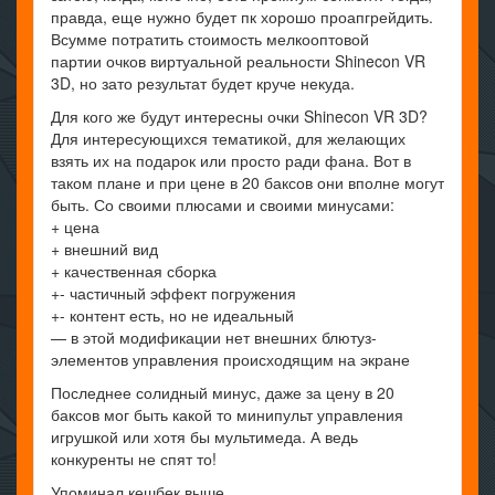
правда, еще нужно будет пк хорошо проапгрейдить.
Всумме потратить стоимость мелкооптовой
партии очков виртуальной реальности Shinecon VR
3D, но зато результат будет круче некуда.
Для кого же будут интересны очки Shinecon VR 3D?
Для интересующихся тематикой, для желающих
взять их на подарок или просто ради фана. Вот в
таком плане и при цене в 20 баксов они вполне могут
быть. Со своими плюсами и своими минусами:
+ цена
+ внешний вид
+ качественная сборка
+- частичный эффект погружения
+- контент есть, но не идеальный
— в этой модификации нет внешних блютуз-
элементов управления происходящим на экране
Последнее солидный минус, даже за цену в 20
баксов мог быть какой то минипульт управления
игрушкой или хотя бы мультимеда. А ведь
конкуренты не спят то!
Упоминал кешбек выше