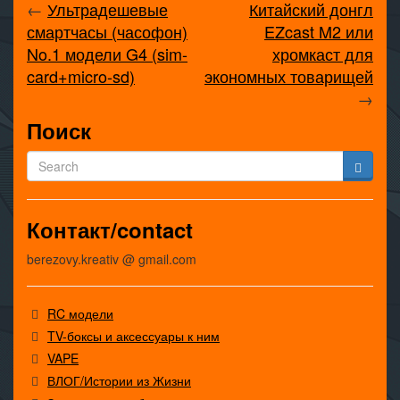
←
Ультрадешевые
Китайский донгл
смартчасы (часофон)
EZcast M2 или
No.1 модели G4 (sim-
хромкаст для
card+micro-sd)
экономных товарищей
→
Поиск
Контакт/contact
berezovy.kreativ @ gmail.com
RC модели
TV-боксы и аксессуары к ним
VAPE
ВЛОГ/Истории из Жизни