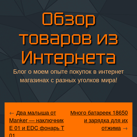
Обзор
товаров из
Интернета
Блог о моем опыте покупок в интернет
магазинах с разных уголков мира!
←
Два малыша от
Много батареек 18650
Manker — наключник
и зарядка для их
E 01 и EDC фонарь T
отжима
→
01