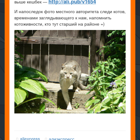
http://ali.pub/v1654
выше кешбек —
И напоследок фото местного авторитета следи котов,
временами заглядывающего к нам, напомнить
котоживности, кто тут старший на районе =)
aliexpress
алиэкспресс