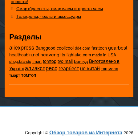
новости!
Смартбраслеты, смартчасы и просто часы
Телефоны, чехлы и аксессуары
Разделы
aliexpress
gearbest
coolicool
Banggood
fasttech
dd4.com
heavengifts
healthcabin.net
lightake.com
made in USA
tomtop
Виготовлено в
tvc-mall
Бангуд
shop.brando
tmart
алиэкспресс
не китай
геарбест
Україні
твц-молл
томтоп
тмарт
Обзор товаров из Интернета
Copyright ©
2026