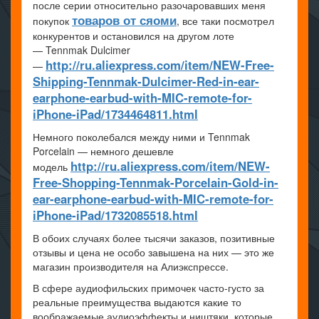
после серии относительно разочаровавших меня
товаров от сяоми
покупок
, все таки посмотрел
конкурентов и остановился на другом лоте
— Tennmak Dulcimer
http://ru.aliexpress.com/item/NEW-Free-
—
Shipping-Tennmak-Dulcimer-Red-in-ear-
earphone-earbud-with-MIC-remote-for-
iPhone-iPad/1734464811.html
Немного поколебался между ними и Tennmak
Porcelain — немного дешевле
http://ru.aliexpress.com/item/NEW-
модель
Free-Shopping-Tennmak-Porcelain-Gold-in-
ear-earphone-earbud-with-MIC-remote-for-
iPhone-iPad/1732085518.html
В обоих случаях более тысячи заказов, позитивные
отзывы и цена не особо завышена на них — это же
магазин производителя на Алиэкспрессе.
В сфере аудиофильских примочек часто-густо за
реальные преимущества выдаются какие то
воображаемые аудиоэффекты и ништяки, которые