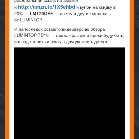
http://amzn.to/1X5ehbd
и
и купон на скидку в
20% —
LMT20OFF
— на эту и другие модели
от LUMINTOP.
И напоследок оставлю видеоверсию обзора
LUMINTOP TD16 — там как раз им и орехи буду бить,
и в воде топить и всякую другую жесть делать