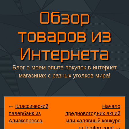
Обзор
товаров из
Интернета
Блог о моем опыте покупок в интернет
магазинах с разных уголков мира!
←
Классический
Начало
павербанк из
предновогодних акций
Алиэкспресса
или халявный конкурс
от tomtop.com!
→