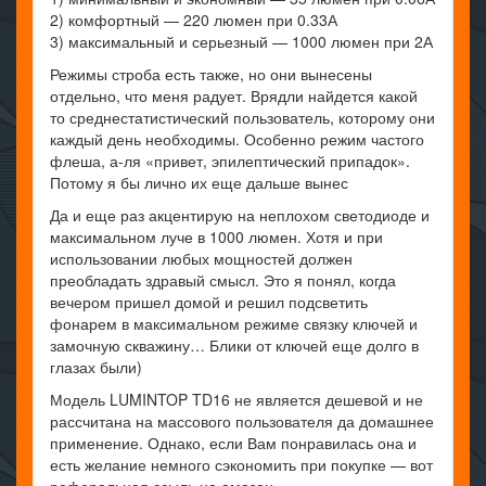
2) комфортный — 220 люмен при 0.33А
3) максимальный и серьезный — 1000 люмен при 2А
Режимы строба есть также, но они вынесены
отдельно, что меня радует. Врядли найдется какой
то среднестатистический пользователь, которому они
каждый день необходимы. Особенно режим частого
флеша, а-ля «привет, эпилептический припадок».
Потому я бы лично их еще дальше вынес
Да и еще раз акцентирую на неплохом светодиоде и
максимальном луче в 1000 люмен. Хотя и при
использовании любых мощностей должен
преобладать здравый смысл. Это я понял, когда
вечером пришел домой и решил подсветить
фонарем в максимальном режиме связку ключей и
замочную скважину… Блики от ключей еще долго в
глазах были)
Модель LUMINTOP TD16 не является дешевой и не
рассчитана на массового пользователя да домашнее
применение. Однако, если Вам понравилась она и
есть желание немного сэкономить при покупке — вот
реферальная ссыль на амазон