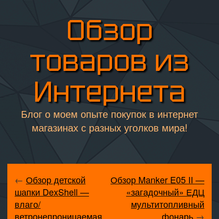
Обзор
товаров из
Интернета
Блог о моем опыте покупок в интернет
магазинах с разных уголков мира!
←
Обзор детской
Обзор Manker E05 II —
шапки DexShell —
«загадочный» ЕДЦ
влаго/
мультитопливный
ветронепроницаемая,
фонарь
→