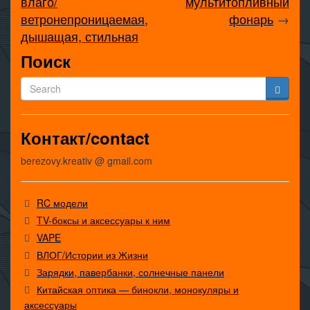
влаго/
мультитопливный
ветронепроницаемая,
фонарь
→
дышащая, стильная
Поиск
Контакт/contact
berezovy.kreativ @ gmail.com
RC модели
TV-боксы и аксессуары к ним
VAPE
ВЛОГ/Истории из Жизни
Зарядки, павербанки, солнечные панели
Китайская оптика — бинокли, монокуляры и
аксессуары