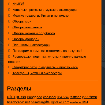
КНИГИ!
Кошельки, рюкзаки и мужские аксессуары
Мелкие товары из Китая и не только
Обзоры мои
Обзоры наушников
Обзоры ножей и подобного
Обзоры фонарей
Планшеты и аксессуары
Поговорим о том, как экономить на покупках!
Распродажи, новинки, купоны и прочие важные
новости!
Смартбраслеты, смартчасы и просто часы
Телефоны, чехлы и аксессуары
Разделы
aliexpress
gearbest
coolicool
Banggood
fasttech
dd4.com
heavengifts
healthcabin.net
lightake.com
made in USA