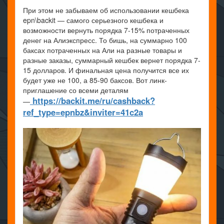
При этом не забываем об использовании кешбека
epn\backit — самого серьезного кешбека и
возможности вернуть порядка 7-15% потраченных
денег на Алиэкспресс. То бишь, на суммарно 100
баксах потраченных на Али на разные товары и
разные заказы, суммарный кешбек вернет порядка 7-
15 долларов. И финальная цена получится все их
будет уже не 100, а 85-90 баксов. Вот линк-
приглашение со всеми деталям
https://backit.me/ru/cashback?
—
ref_type=epnbz&inviter=41c2a