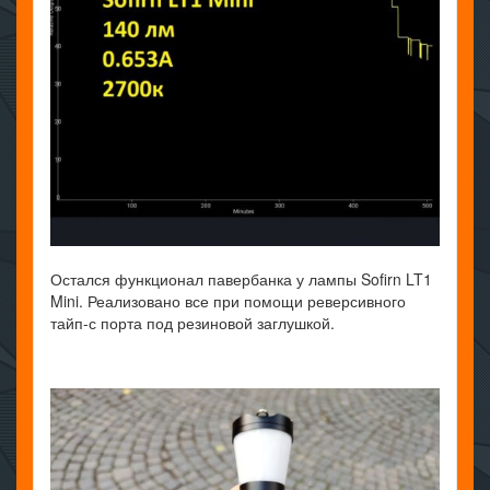
Остался функционал павербанка у лампы Sofirn LT1
Mini. Реализовано все при помощи реверсивного
тайп-с порта под резиновой заглушкой.