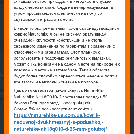
слишком быстро приходили в негодность спуская
воздух через клапан. Когда на вечер надуваешь, а
утром просыпаешься фактически на полу со
сдувшимся матрасом за ночь.
В какой то экстремальный поход самонадувающийся
коврик Naturehike я бы не рискнул брать ввиду
очевидной хрупкости конструкции и не столь
серьезного изменения по габаритам в сравнении с
классическими карематами. Этот планирую
использовать в подобных кемпинговых вылазках,
может с 1-2 ночеками на одном месте на природе и с
доездом к месту на автомобиле. Таким образом
будут более спокойно переноситься женским полом
все тяготы и невзгоды ночевки на природе.
Цена самонадувающегося коврика Naturehike
Naturehike NH18Q010-D составляет порядка 50
баксов (Есть промокод – obzorpokupok
Скидка 5% на весь ассортимент сайта )
https://naturehike-ua.com.ua/kovrik-
naduvnoj-dvukhmestnyj-s-podushkoj-
naturehike-nh18q010-d-25-mm-goluboj/