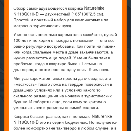
Обзор самонадувающегося коврика Naturehike
NH18Q010-D — двухместный (185*130*2,5 см).
Простой и понятный набор для кемпинговых или
матрасно-туристических нужд.
У меня есть несколько карематов в хозяйстве, пускай
100 лет и не ходил в походы с ночевками — они все
равно регулярно востребованы. Как пойти на пикник
или когда спальные места в доме заканчиваются, а
нужно разместить еще людей. У меня была такая
проблема, когда в квартире была +1 семья на
долгосрок, а потом еще на одну ночь +9 человек.
Минусы карематов также просты да очевидны, это
«жесткость» такого ложа на твердой поверхности в
домашних условиях или в условиях какого то
скального размещения на ночевку в туристических
буднях. И габариты еще, если кому то критично
уменьшать вес и размеры носимой снаряги.
Коврики бывают разные, как я понимаю Naturehike
NH18Q010-D это из серии бюджетных. Но получается
более комфортно (не так твердо в любом случае, а в