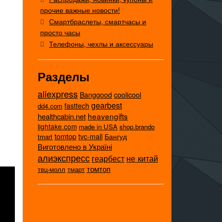
прочие важные новости!
Смартбраслеты, смартчасы и
просто часы
Телефоны, чехлы и аксессуары
Разделы
aliexpress
coolicool
Banggood
gearbest
fasttech
dd4.com
heavengifts
healthcabin.net
lightake.com
made in USA
shop.brando
tomtop
tvc-mall
Бангуд
tmart
Виготовлено в Україні
алиэкспресс
не китай
геарбест
томтоп
твц-молл
тмарт