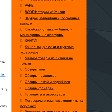
VAPE
ВЛОГ/Истории из Жизни
Зарядки, павербанки, солнечные
панели
Китайская оптика — бинокли,
монокуляры и аксессуары
КНИГИ!
Кошельки, рюкзаки и мужские
аксессуары
Мелкие товары из Китая и не
сть
только
Обзоры мои
le-
Обзоры наушников
Обзоры ножей и подобного
Обзоры фонарей
ineng
ь
Планшеты и аксессуары
Поговорим о том, как экономить на
почти
покупках!
Распродажи, новинки, купоны и