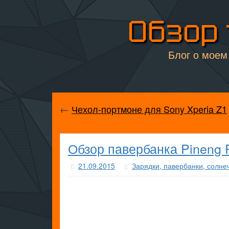
Обзор 
Блог о моем 
←
Чехол-портмоне для Sony Xperia Z1
Обзор павербанка Pineng
21.09.2015
Зарядки, павербанки, солн