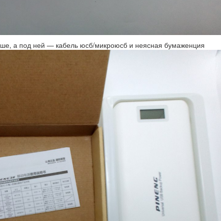
ише, а под ней — кабель юсб/микроюсб и неясная бумаженция