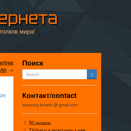
тернета
уголков мира!
Поиск
antree
mAh
→
Контакт/contact
ovy
berezovy.kreativ @ gmail.com
RC модели
TV-боксы и аксессуары к ним