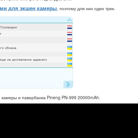
ми для экшен камеры
, поэтому для них один трек.
н камеры и павербанка Pineng PN-999 20000mAh.