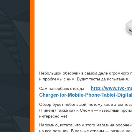
Небольшой обзорчик в самом деле огромного п
и проблемы с ним. Будут тесты да испытания.
http://www.tvc-m
Сам павербанк отсюда —
Charger-for-Mobile-Phone-Tablet-Digit
Обзор будет небольшой, потому как в этом тов
(Пиненг) также как и Сяоми — известный произ
интересно же)
Напомню, кстати, что у этого магазина оооочен
на все позиции. В разные страны — разные це