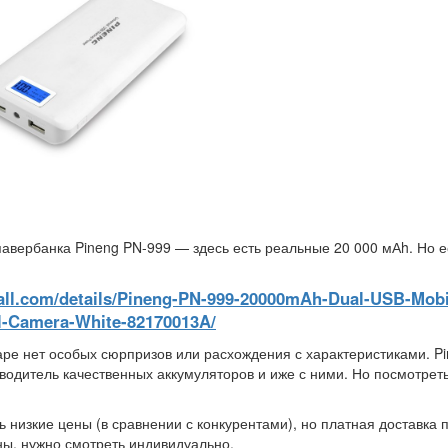
авербанка Pineng PN-999 — здесь есть реальные 20 000 мАh. Но е
all.com/details/Pineng-PN-999-20000mAh-Dual-USB-Mobi
al-Camera-White-82170013A/
аре нет особых сюрпризов или расхождения с характеристиками. P
водитель качественных аккумуляторов и иже с ними. Но посмотрет
ь низкие цены (в сравнении с конкурентами), но платная доставка 
ны, нужно смотреть индивидуально.