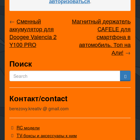
авторизоваться
.
←
Сменный
Магнитный держатель
аккумулятор для
CAFELE для
Doogee Valencia 2
смартфона в
Y100 PRO
автомобиль. Топ на
Али!
→
Поиск
Контакт/contact
berezovy.kreativ @ gmail.com
RC модели
TV-боксы и аксессуары к ним