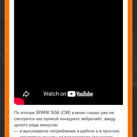
По итогам SPARK SG6 (CW) в моих глазах уже не
смотрится как прямой конкурент зебралайт, ввиду
целого ряда минусов:
— и высоковатое потребление в работе и в простое;
— отсутствие защиты от переразряда (решается