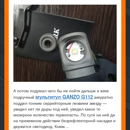
А потом подумал чего бы не пойти дальше и взяв
мультитул GANZO G112
подручный
аккуратно
поддел тонким серрейторным лезвием звезду —
увидел нет ли дыры под ней, увидел какое то
мизерное количество термопасты. По сути на ней да
на прижимном действии безрефлекторной насадки и
держится светодиод. Кхмм…