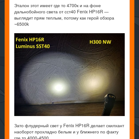
Эталон этот имеет где то 4700к и на фоне
дальнобойного света от сст40 Fenix HP16R —
выглядит прям теплым, потому как герой обзора
~6500k
Зато флудерный свет у Fenix HP16R делает скилхант
наоборот прохладно белым и у ближнего по факту
где то 4000-4500.