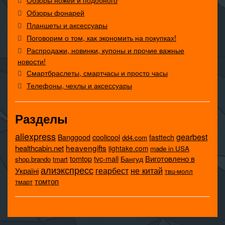
Обзоры фонарей
Планшеты и аксессуары
Поговорим о том, как экономить на покупках!
Распродажи, новинки, купоны и прочие важные
новости!
Смартбраслеты, смартчасы и просто часы
Телефоны, чехлы и аксессуары
Разделы
aliexpress
gearbest
coolicool
Banggood
fasttech
dd4.com
heavengifts
healthcabin.net
lightake.com
made in USA
tomtop
Виготовлено в
tvc-mall
Бангуд
shop.brando
tmart
алиэкспресс
не китай
геарбест
Україні
твц-молл
томтоп
тмарт