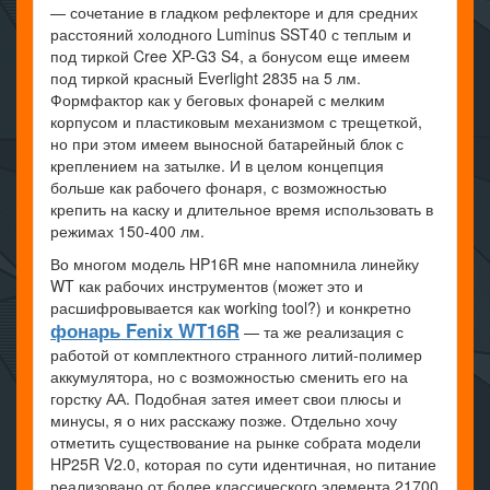
— сочетание в гладком рефлекторе и для средних
расстояний холодного Luminus SST40 с теплым и
под тиркой Cree XP-G3 S4, а бонусом еще имеем
под тиркой красный Everlight 2835 на 5 лм.
Формфактор как у беговых фонарей с мелким
корпусом и пластиковым механизмом с трещеткой,
но при этом имеем выносной батарейный блок с
креплением на затылке. И в целом концепция
больше как рабочего фонаря, с возможностью
крепить на каску и длительное время использовать в
режимах 150-400 лм.
Во многом модель HP16R мне напомнила линейку
WT как рабочих инструментов (может это и
расшифровывается как working tool?) и конкретно
фонарь Fenix WT16R
— та же реализация с
работой от комплектного странного литий-полимер
аккумулятора, но с возможностью сменить его на
горстку АА. Подобная затея имеет свои плюсы и
минусы, я о них расскажу позже. Отдельно хочу
отметить существование на рынке собрата модели
HP25R V2.0, которая по сути идентичная, но питание
реализовано от более классического элемента 21700