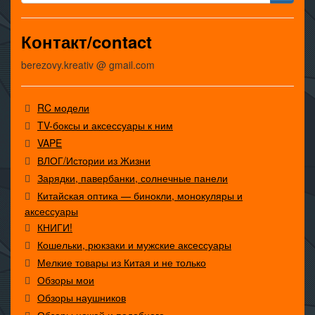
Контакт/contact
berezovy.kreativ @ gmail.com
RC модели
TV-боксы и аксессуары к ним
VAPE
ВЛОГ/Истории из Жизни
Зарядки, павербанки, солнечные панели
Китайская оптика — бинокли, монокуляры и
аксессуары
КНИГИ!
Кошельки, рюкзаки и мужские аксессуары
Мелкие товары из Китая и не только
Обзоры мои
Обзоры наушников
Обзоры ножей и подобного