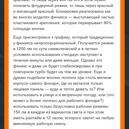
понизить флудерный режим, то лишь через красный
и мигающий красный. Блокировка реализована как
во многих моделях феникса — выступающей частью
пластикового крепления, которая перекрывает 90%
площади кнопки.
Еще присмотримся к графику, который традиционно
у феникса непропорциональный. Получается режим
в 1250 лм по сути символический и в летних
условиях использования степдаун наступает в
течении минуты или даже меньше. Однако это
феникс и даже он будет стабилизирован и при
повторном турбо будет на том же уровне. Еще я
думаю подобное вполне логично при столь мелком
корпусе самого фонаря, где из металла только
лицевая панель — куда ж тепло девать то? Или
использовать в улице и в ветренную погоду, или (что
может и более логично для рабочего фонаря?)
использовать только безусловно рабочие режимы
150 лм в каждом из вариантов света и при этом
иметь рантайм в 12 часов, которого хватит на любую
вменяемую рабочую смену.