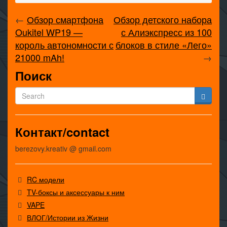
←
Обзор смартфона
Обзор детского набора
Oukitel WP19 —
с Алиэкспресс из 100
король автономности с
блоков в стиле «Лего»
21000 mAh!
→
Поиск
Контакт/contact
berezovy.kreativ @ gmail.com
RC модели
TV-боксы и аксессуары к ним
VAPE
ВЛОГ/Истории из Жизни