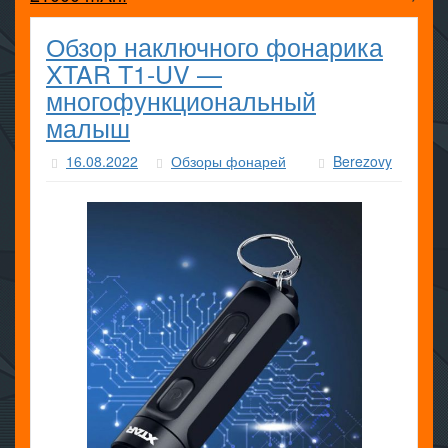
Обзор наключного фонарика
XTAR T1-UV —
многофункциональный
малыш
16.08.2022
Обзоры фонарей
Berezovy