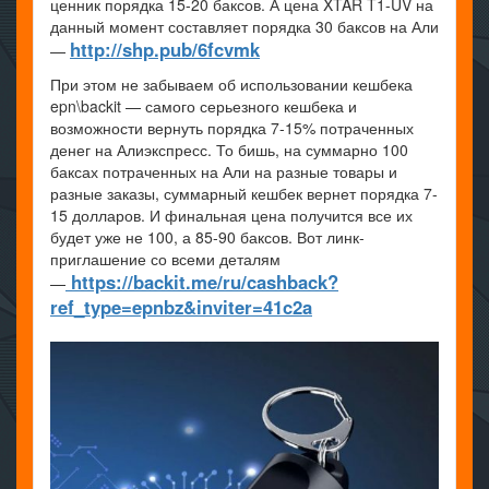
ценник порядка 15-20 баксов. А цена XTAR T1-UV на
данный момент составляет порядка 30 баксов на Али
http://shp.pub/6fcvmk
—
При этом не забываем об использовании кешбека
epn\backit — самого серьезного кешбека и
возможности вернуть порядка 7-15% потраченных
денег на Алиэкспресс. То бишь, на суммарно 100
баксах потраченных на Али на разные товары и
разные заказы, суммарный кешбек вернет порядка 7-
15 долларов. И финальная цена получится все их
будет уже не 100, а 85-90 баксов. Вот линк-
приглашение со всеми деталям
https://backit.me/ru/cashback?
—
ref_type=epnbz&inviter=41c2a