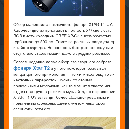
Обзор маленького наключного фонаря XTAR T1-UV.
Как очевидно из приставки в нем есть УФ свет, есть
RGB и есть холодный CREE XP-G3 с возможностью
турбопыха до 500 лм. Также встроенный аккумулятор
и тайп-с зарядка. Но еще есть быстрые степдауны и
отсутствие стабилизации даже в средних режимах.
Совсем недавно делал обзор его старшего собрата
фонаря Xtar T2
и у него некоторая размытая
концепция его применения — то ли микро-едц, то ли
наключник переросток. Пускай со своими
прикольными мелочами, как то магнит в хвосте или
отдельная группа режимов мунлайта, но в сравнении
XTAR T1-UV выглядит более сбалансированным и
практичным фонарем, даже с учетом некоторой
специфичности его.