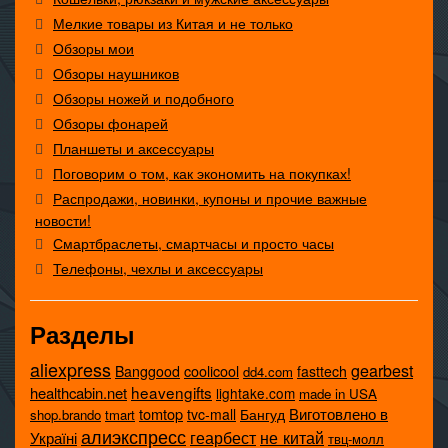
Мелкие товары из Китая и не только
Обзоры мои
Обзоры наушников
Обзоры ножей и подобного
Обзоры фонарей
Планшеты и аксессуары
Поговорим о том, как экономить на покупках!
Распродажи, новинки, купоны и прочие важные
новости!
Смартбраслеты, смартчасы и просто часы
Телефоны, чехлы и аксессуары
Разделы
aliexpress
gearbest
coolicool
Banggood
fasttech
dd4.com
heavengifts
healthcabin.net
lightake.com
made in USA
tomtop
Виготовлено в
tvc-mall
Бангуд
shop.brando
tmart
алиэкспресс
не китай
геарбест
Україні
твц-молл