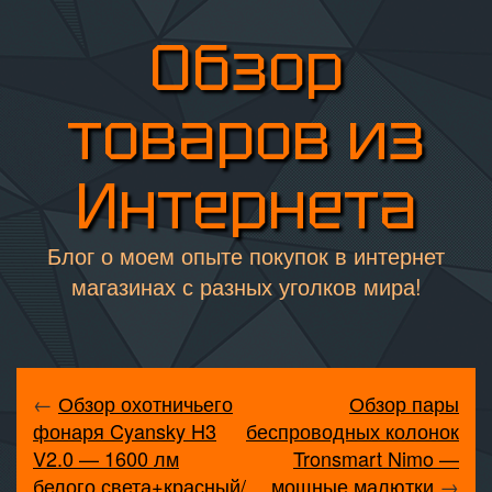
Обзор
товаров из
Интернета
Блог о моем опыте покупок в интернет
магазинах с разных уголков мира!
←
Обзор охотничьего
Обзор пары
фонаря Cyansky H3
беспроводных колонок
V2.0 — 1600 лм
Tronsmart Nimo —
белого света+красный/
мощные малютки
→