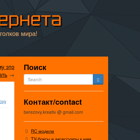
тернета
уголков мира!
Поиск
у это
ать
→
Контакт/contact
ovy
berezovy.kreativ @ gmail.com
RC модели
TV-боксы и аксессуары к ним