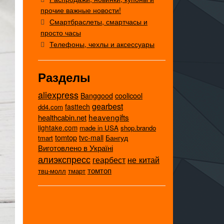
прочие важные новости!
Смартбраслеты, смартчасы и
просто часы
Телефоны, чехлы и аксессуары
Разделы
aliexpress
coolicool
Banggood
gearbest
fasttech
dd4.com
heavengifts
healthcabin.net
lightake.com
made in USA
shop.brando
tomtop
tvc-mall
Бангуд
tmart
Виготовлено в Україні
алиэкспресс
не китай
геарбест
томтоп
твц-молл
тмарт