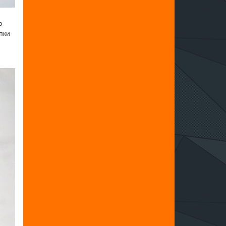
ю
пки