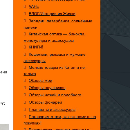
VAPE
ВЛОГ/Истории из Жизни
Зарядки, павербанки, солнечные
панели
Китайская оптика — бинокли,
монокуляры и аксессуары
КНИГИ!
Кошельки, рюкзаки и мужские
аксессуары
Мелкие товары из Китая и не
меня
только
Обзоры мои
Обзоры наушников
Обзоры ножей и подобного
Обзоры фонарей
3°C
Планшеты и аксессуары
Поговорим о том, как экономить на
покупках!
Распродажи, новинки, купоны и