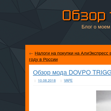
Обзор 
Блог о моем 
←
Налоги на покупки на АлиЭкспресс 
году в России
Обзор мода DOVPO TRIGGE
10.08.2018
VAPE