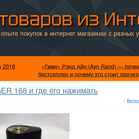
товаров из Ин
опыте покупок в интернет магазинах с разных 
в 2018
«Гимн» Рэнд Айн (Ayn Rand) — почем
бестселлер и почему это стоит прочит
R 168 и где его нажимать
Berez