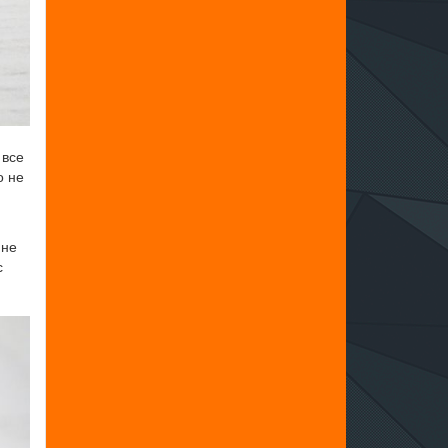
 все
о не
 не
с