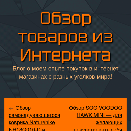
Обзор
товаров из
Интернета
Блог о моем опыте покупок в интернет
магазинах с разных уголков мира!
←
Обзор
Обзор SOG VOODOO
самонадувающегося
HAWK MINI — для
коврика Naturehike
желающих
NH18Q010-D и
почувствовать себя