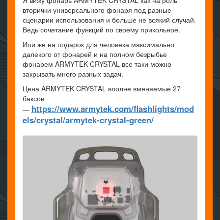
Я вижу фонарь ARMYTEK CRYSTAL как на роль
вторички универсального фонаря под разные
сценарии использования и больше не всякий случай.
Ведь сочетание функций по своему прикольное.
Или же на подарок для человека максимально
далекого от фонарей и на полном безрыбье
фонарем ARMYTEK CRYSTAL все таки можно
закрывать много разных задач.
Цена ARMYTEK CRYSTAL вполне вменяемые 27
баксов
https://www.armytek.com/flashlights/mod
—
els/crystal/armytek-crystal-green/