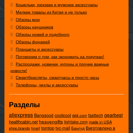
Кошельки, рюкзаки и мужские аксессуары
Мелкие товары из Китая и не только
Обзоры мои
Обзоры наушников
Обзоры ножей и подобного
Обзоры фонарей
Планшеты и аксессуары
Поговорим о том, как экономить на покупках!
Распродажи, новинки, купоны и прочие важные
новости!
Смартбраслеты, смартчасы и просто часы
Телефоны, чехлы и аксессуары
Разделы
aliexpress
gearbest
coolicool
Banggood
fasttech
dd4.com
heavengifts
healthcabin.net
lightake.com
made in USA
tomtop
Виготовлено в
tvc-mall
Бангуд
shop.brando
tmart