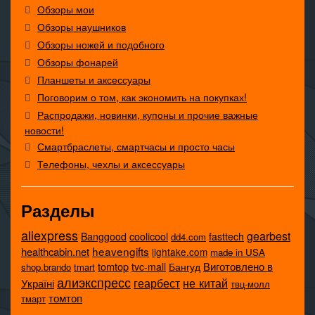
Обзоры мои
Обзоры наушников
Обзоры ножей и подобного
Обзоры фонарей
Планшеты и аксессуары
Поговорим о том, как экономить на покупках!
Распродажи, новинки, купоны и прочие важные
новости!
Смартбраслеты, смартчасы и просто часы
Телефоны, чехлы и аксессуары
Разделы
aliexpress
gearbest
coolicool
Banggood
fasttech
dd4.com
heavengifts
healthcabin.net
lightake.com
made in USA
tomtop
Виготовлено в
tvc-mall
Бангуд
shop.brando
tmart
алиэкспресс
не китай
геарбест
Україні
твц-молл
томтоп
тмарт