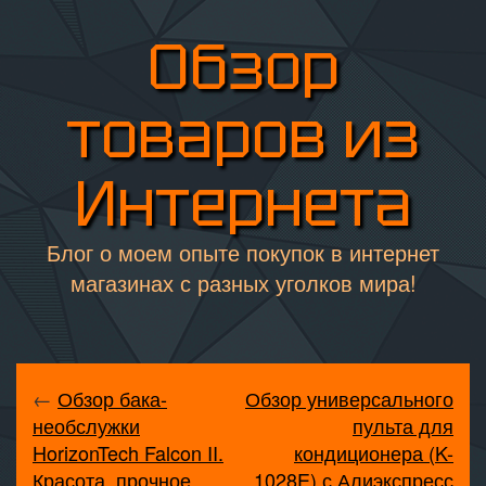
Обзор
товаров из
Интернета
Блог о моем опыте покупок в интернет
магазинах с разных уголков мира!
←
Обзор бака-
Обзор универсального
необслужки
пульта для
HorizonTech Falcon II.
кондиционера (K-
Красота, прочное
1028E) с Алиэкспресс