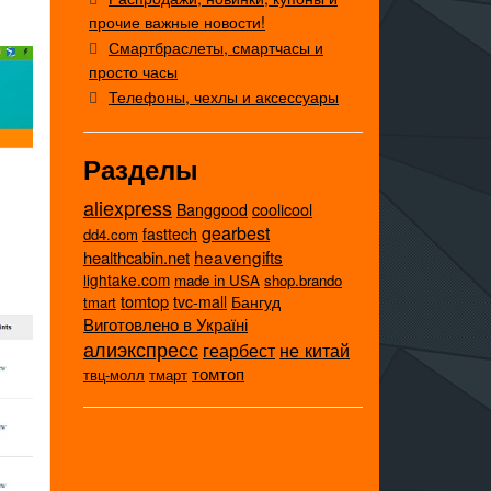
прочие важные новости!
Смартбраслеты, смартчасы и
просто часы
Телефоны, чехлы и аксессуары
Разделы
aliexpress
coolicool
Banggood
gearbest
fasttech
dd4.com
heavengifts
healthcabin.net
lightake.com
made in USA
shop.brando
tomtop
tvc-mall
Бангуд
tmart
Виготовлено в Україні
алиэкспресс
не китай
геарбест
томтоп
твц-молл
тмарт