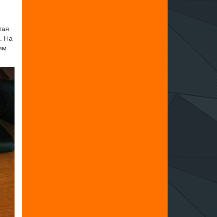
тая
. На
им