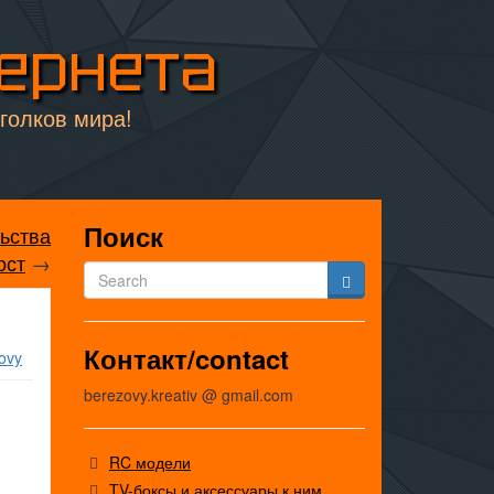
тернета
уголков мира!
Поиск
ьства
ост
→
Контакт/contact
ovy
berezovy.kreativ @ gmail.com
RC модели
TV-боксы и аксессуары к ним