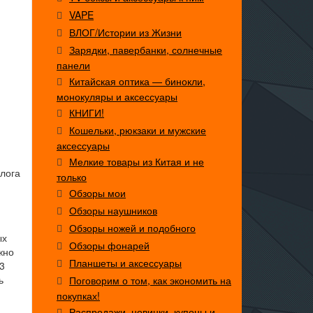
VAPE
ВЛОГ/Истории из Жизни
Зарядки, павербанки, солнечные
панели
Китайская оптика — бинокли,
монокуляры и аксессуары
КНИГИ!
Кошельки, рюкзаки и мужские
аксессуары
Мелкие товары из Китая и не
алога
только
Обзоры мои
Обзоры наушников
Обзоры ножей и подобного
ых
Обзоры фонарей
жно
Планшеты и аксессуары
3
ь
Поговорим о том, как экономить на
покупках!
Распродажи, новинки, купоны и