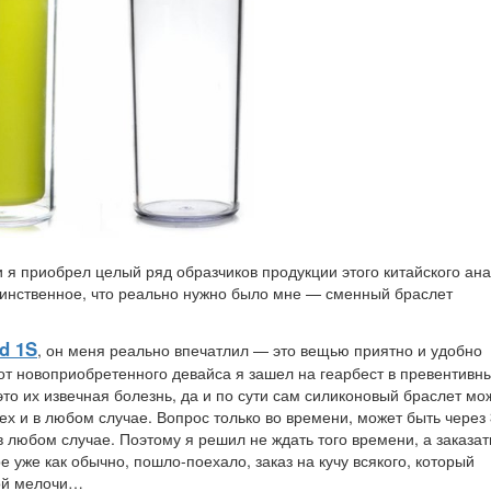
 я приобрел целый ряд образчиков продукции этого китайского ан
динственное, что реально нужно было мне — сменный браслет
d 1S
, он меня реально впечатлил — это вещью приятно и удобно
от новоприобретенного девайса я зашел на геарбест в превентивн
это их извечная болезнь, да и по сути сам силиконовый браслет мо
ех и в любом случае. Вопрос только во времени, может быть через 
в любом случае. Поэтому я решил не ждать того времени, а заказат
 уже как обычно, пошло-поехало, заказ на кучу всякого, который
ой мелочи…