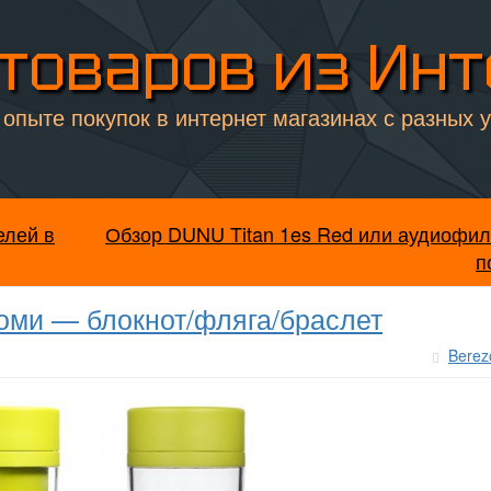
товаров из Ин
опыте покупок в интернет магазинах с разных 
елей в
Обзор DUNU Titan 1es Red или аудиофил
п
яоми — блокнот/фляга/браслет
Berez