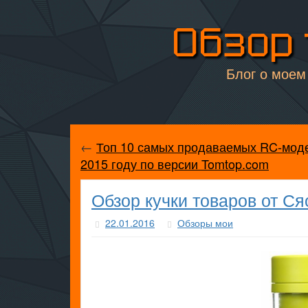
Обзор 
Блог о моем 
←
Топ 10 самых продаваемых RC-мод
2015 году по версии Tomtop.com
Обзор кучки товаров от С
22.01.2016
Обзоры мои