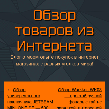
Обзор
товаров из
Интернета
Блог о моем опыте покупок в интернет
магазинах с разных уголков мира!
←
Обзор
Обзор Wurkkos WK03
универсального
— простой ручной
наключника JETBEAM
фонарь с тайп-с
MINI ONE SE — 500
зарядкой, интересной