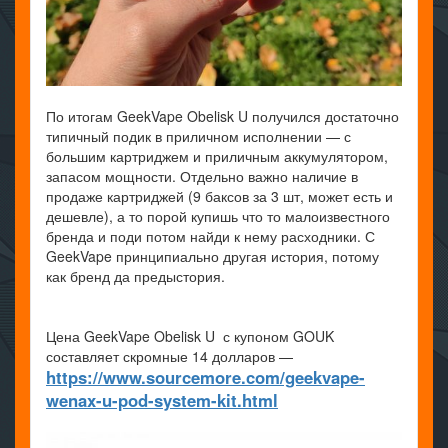
По итогам GeekVape Obelisk U получился достаточно
типичный подик в приличном исполнении — с
большим картриджем и приличным аккумулятором,
запасом мощности. Отдельно важно наличие в
продаже картриджей (9 баксов за 3 шт, может есть и
дешевле), а то порой купишь что то малоизвестного
бренда и поди потом найди к нему расходники. С
GeekVape принципиально другая история, потому
как бренд да предыстория.
Цена GeekVape Obelisk U с купоном GOUK
составляет скромные 14 долларов —
https://www.sourcemore.com/geekvape-
wenax-u-pod-system-kit.html