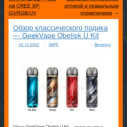
лм CREE XP-
оптикой и правильным
G3/RGB/UV
управлением
→
Обзор классического подика
— GeekVape Obelisk U Kit
23.10.2022
VAPE
Berezovy
Обзор GeekVape Obelisk U Kit — подик из новых