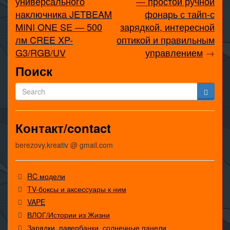
универсального
— простой ручной
наключника JETBEAM
фонарь с тайп-с
MINI ONE SE — 500
зарядкой, интересной
лм CREE XP-
оптикой и правильным
G3/RGB/UV
управлением
→
Поиск
Контакт/contact
berezovy.kreativ @ gmail.com
RC модели
TV-боксы и аксессуары к ним
VAPE
ВЛОГ/Истории из Жизни
Зарядки, павербанки, солнечные панели