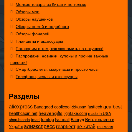
Мелкие товары из Китая и не только
Обзоры мои
Обзоры наушников
Обзоры ножей и подобного
Обзоры фонарей
Планшеты и аксессуары
Поговорим о том, как экономить на покупках!
Распродажи, новинки, купоны и прочие важные
новости!
Смартбраслеты, смартчасы и просто часы
Телефоны, чехлы и аксессуары
Разделы
aliexpress
gearbest
coolicool
Banggood
fasttech
dd4.com
heavengifts
healthcabin.net
lightake.com
made in USA
tomtop
Виготовлено в
tvc-mall
Бангуд
shop.brando
tmart
алиэкспресс
не китай
геарбест
Україні
твц-молл