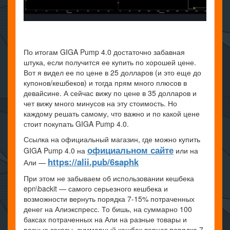
По итогам GIGA Pump 4.0 достаточно забавная
штука, если получится ее купить по хорошей цене.
Вот я видел ее по цене в 25 долларов (и это еще до
купонов/кешбеков) и тогда прям много плюсов в
девайсине. А сейчас вижу по цене в 35 долларов и
чет вижу много минусов на эту стоимость. Но
каждому решать самому, что важно и по какой цене
стоит покупать GIGA Pump 4.0.
Ссылка на официальный магазин, где можно купить
официальном сайте
GIGA Pump 4.0 на
или на
https://alii.pub/6saphk
Али —
При этом не забываем об использовании кешбека
epn\backit — самого серьезного кешбека и
возможности вернуть порядка 7-15% потраченных
денег на Алиэкспресс. То бишь, на суммарно 100
баксах потраченных на Али на разные товары и
разные заказы, суммарный кешбек вернет порядка 7-