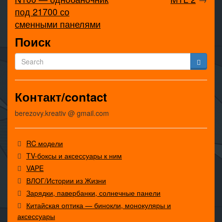
под 21700 со
сменными панелями
Поиск
Контакт/contact
berezovy.kreativ @ gmail.com
RC модели
TV-боксы и аксессуары к ним
VAPE
ВЛОГ/Истории из Жизни
Зарядки, павербанки, солнечные панели
Китайская оптика — бинокли, монокуляры и
аксессуары