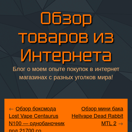
Обзор
товаров из
Интернета
Блог о моем опыте покупок в интернет
магазинах с разных уголков мира!
←
Обзор боксмода
Обзор мини бака
Lost Vape Centaurus
Hellvape Dead Rabbit
N100 — однобаночник
MTL 2
→
под 21700 со