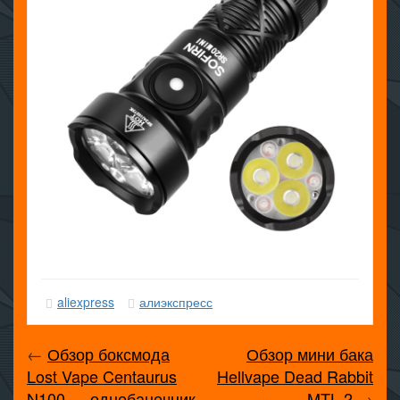
aliexpress
алиэкспресс
←
Обзор боксмода
Обзор мини бака
Lost Vape Centaurus
Hellvape Dead Rabbit
N100 — однобаночник
MTL 2
→