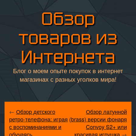
Обзор
товаров из
Интернета
Блог о моем опыте покупок в интернет
магазинах с разных уголков мира!
←
Обзор детского
Обзор латунной
ретро-телефона: играя
(brass) версии фонаря
с воспоминаниями и
Convoy S2+ или
обучаясь
красивая игрушка
→