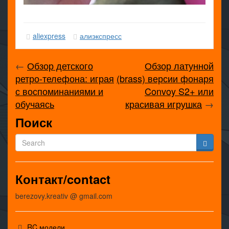
aliexpress
алиэкспресс
←
Обзор детского
Обзор латунной
ретро-телефона: играя
(brass) версии фонаря
с воспоминаниями и
Convoy S2+ или
обучаясь
красивая игрушка
→
Поиск
Контакт/contact
berezovy.kreativ @ gmail.com
RC модели