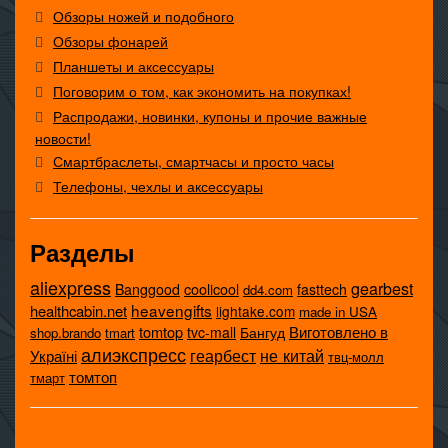
Обзоры ножей и подобного
Обзоры фонарей
Планшеты и аксессуары
Поговорим о том, как экономить на покупках!
Распродажи, новинки, купоны и прочие важные
новости!
Смартбраслеты, смартчасы и просто часы
Телефоны, чехлы и аксессуары
Разделы
aliexpress
gearbest
coolicool
Banggood
fasttech
dd4.com
heavengifts
healthcabin.net
lightake.com
made in USA
tomtop
Виготовлено в
tvc-mall
Бангуд
shop.brando
tmart
алиэкспресс
не китай
геарбест
Україні
твц-молл
томтоп
тмарт