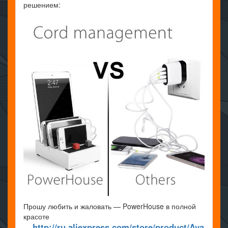
решением:
Прошу любить и жаловать — PowerHouse в полной
красоте
http://ru.aliexpress.com/store/product/Ava
—