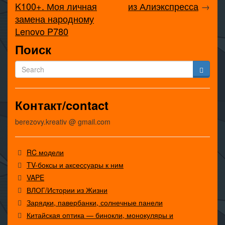
K100+. Моя личная
из Алиэкспресса
→
замена народному
Lenovo P780
Поиск
Контакт/contact
berezovy.kreativ @ gmail.com
RC модели
TV-боксы и аксессуары к ним
VAPE
ВЛОГ/Истории из Жизни
Зарядки, павербанки, солнечные панели
Китайская оптика — бинокли, монокуляры и