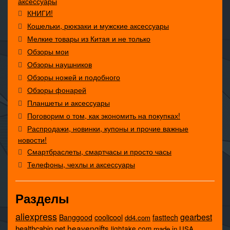
аксессуары
КНИГИ!
Кошельки, рюкзаки и мужские аксессуары
Мелкие товары из Китая и не только
Обзоры мои
Обзоры наушников
Обзоры ножей и подобного
Обзоры фонарей
Планшеты и аксессуары
Поговорим о том, как экономить на покупках!
Распродажи, новинки, купоны и прочие важные
новости!
Смартбраслеты, смартчасы и просто часы
Телефоны, чехлы и аксессуары
Разделы
aliexpress
gearbest
coolicool
Banggood
fasttech
dd4.com
heavengifts
healthcabin.net
lightake.com
made in USA