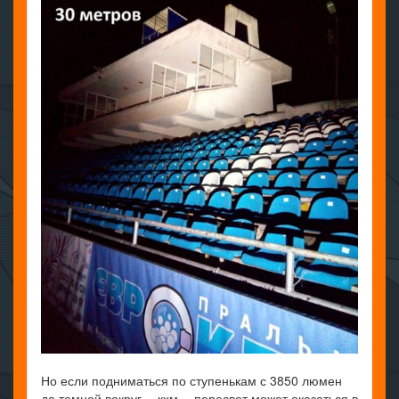
Но если подниматься по ступенькам с 3850 люмен
да темной вокруг… кхм… пересвет может оказаться в