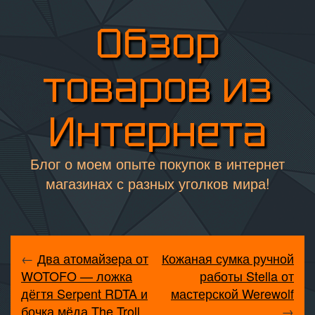
Обзор
товаров из
Интернета
Блог о моем опыте покупок в интернет
магазинах с разных уголков мира!
←
Два атомайзера от
Кожаная сумка ручной
WOTOFO — ложка
работы Stella от
дёгтя Serpent RDTA и
мастерской Werewolf
бочка мёда The Troll
→