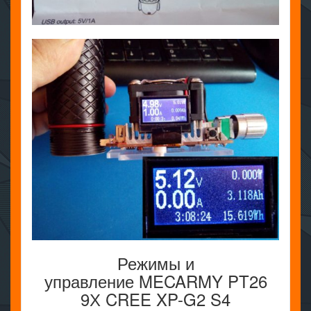
Режимы и
управление MECARMY PT26
9Х CREE XP-G2 S4