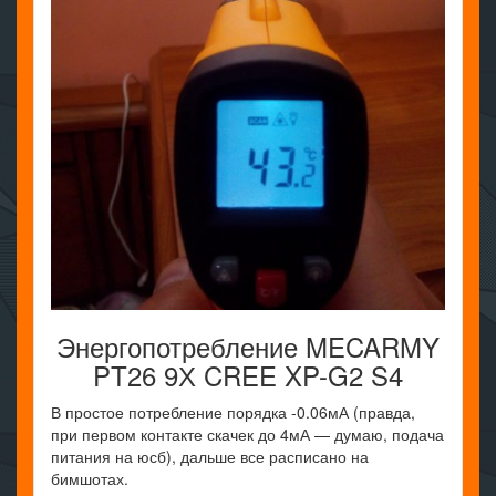
Энергопотребление MECARMY
PT26 9Х CREE XP-G2 S4
В простое потребление порядка -0.06мА (правда,
при первом контакте скачек до 4мА — думаю, подача
питания на юсб), дальше все расписано на
бимшотах.