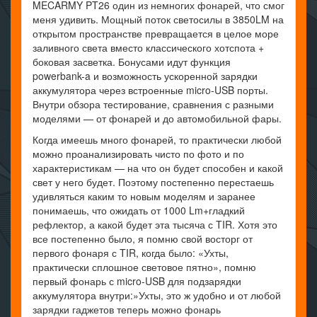
MECARMY PT26 один из немногих фонарей, что смог
меня удивить. Мощный поток светосилы в 3850LM на
открытом пространстве превращается в целое море
заливного света вместо классического хотспота +
боковая засветка. Бонусами идут функция
powerbank-a и возможность ускоренной зарядки
аккумулятора через встроенные micro-USB порты.
Внутри обзора тестирование, сравнения с разными
моделями — от фонарей и до автомобильной фары.
Когда имеешь много фонарей, то практически любой
можно проанализировать чисто по фото и по
характеристикам — на что он будет способен и какой
свет у него будет. Поэтому постепенно перестаешь
удивляться каким то новым моделям и заранее
понимаешь, что ожидать от 1000 Lm+гладкий
рефлектор, а какой будет эта тысяча с TIR. Хотя это
все постепенно было, я помню свой восторг от
первого фонаря с TIR, когда было: «Ухты,
практически сплошное световое пятно», помню
первый фонарь с micro-USB для подзарядки
аккумулятора внутри:»Ухты, это ж удобно и от любой
зарядки гаджетов теперь можно фонарь