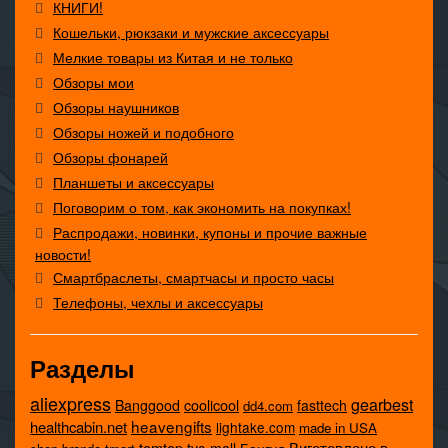
КНИГИ!
Кошельки, рюкзаки и мужские аксессуары
Мелкие товары из Китая и не только
Обзоры мои
Обзоры наушников
Обзоры ножей и подобного
Обзоры фонарей
Планшеты и аксессуары
Поговорим о том, как экономить на покупках!
Распродажи, новинки, купоны и прочие важные
новости!
Смартбраслеты, смартчасы и просто часы
Телефоны, чехлы и аксессуары
Разделы
aliexpress
gearbest
coolicool
Banggood
fasttech
dd4.com
heavengifts
healthcabin.net
lightake.com
made in USA
tomtop
Виготовлено в
tvc-mall
Бангуд