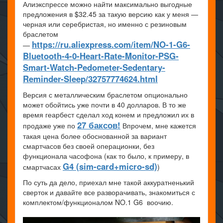
Алиэкспрессе можно найти максимально выгодные
предложения в $32.45 за такую версию как у меня —
черная или серебристая, но именно с резиновым
браслетом
https://ru.aliexpress.com/item/NO-1-G6-
—
Bluetooth-4-0-Heart-Rate-Monitor-PSG-
Smart-Watch-Pedometer-Sedentary-
Reminder-Sleep/32757774624.html
Версия с металлическим браслетом опционально
может обойтись уже почти в 40 долларов. В то же
время геарбест сделал ход конем и предложил их в
27 баксов!
продаже уже по
Впрочем, мне кажется
такая цена более обоснованной за вариант
смартчасов без своей операционки, без
функционала часофона (как то было, к примеру, в
G4 (sim-card+micro-sd)
смартчасах
)
По суть да дело, приехал мне такой аккуратненький
сверток и давайте все разворачивать, знакомиться с
комплектом/функционалом NO.1 G6 воочию.