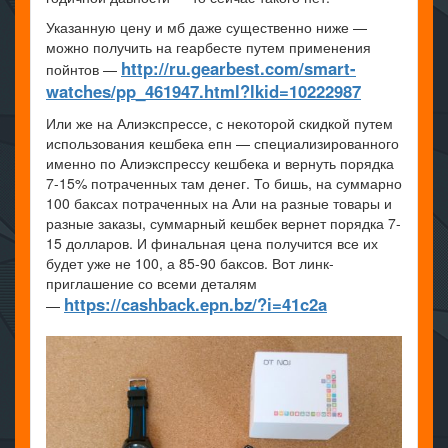
Указанную цену и мб даже существенно ниже —
можно получить на геарбесте путем применения
http://ru.gearbest.com/smart-
пойнтов —
watches/pp_461947.html?lkid=10222987
Или же на Алиэкспрессе, с некоторой скидкой путем
использования кешбека епн — специализированного
именно по Алиэкспрессу кешбека и вернуть порядка
7-15% потраченных там денег. То бишь, на суммарно
100 баксах потраченных на Али на разные товары и
разные заказы, суммарный кешбек вернет порядка 7-
15 долларов. И финальная цена получится все их
будет уже не 100, а 85-90 баксов. Вот линк-
приглашение со всеми деталям
https://cashback.epn.bz/?i=41c2a
—