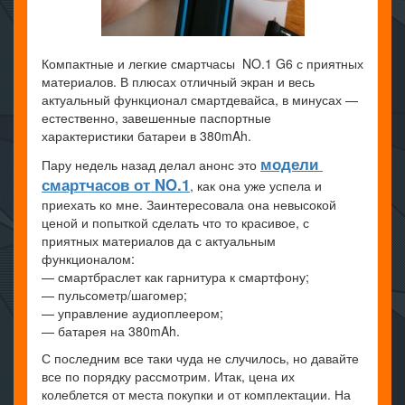
Компактные и легкие смартчасы NO.1 G6 с приятных
материалов. В плюсах отличный экран и весь
актуальный функционал смартдевайса, в минусах —
естественно, завешенные паспортные
характеристики батареи в 380mAh.
модели
Пару недель назад делал анонс это
смартчасов от NO.1
, как она уже успела и
приехать ко мне. Заинтересовала она невысокой
ценой и попыткой сделать что то красивое, с
приятных материалов да с актуальным
функционалом:
— смартбраслет как гарнитура к смартфону;
— пульсометр/шагомер;
— управление аудиоплеером;
— батарея на 380mAh.
С последним все таки чуда не случилось, но давайте
все по порядку рассмотрим. Итак, цена их
колеблется от места покупки и от комплектации. На